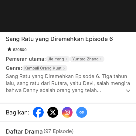
Sang Ratu yang Diremehkan Episode 6
520500
Pemeran utama:
Jie Yang
Yuntao Zhang
Genre:
Kembali Orang Kuat
Sang Ratu yang Diremehkan Episode 6. Tiga tahun
lalu, sang ratu dari Rutara, yaitu Devi, salah mengira
bahwa Danny adalah orang yang telah
menyelamatkan dirinya, sehingga dia pun menikah
dengan Danny untuk membalas budi. Selama tiga
tahun, Devi membantu Danny masuk ke
Bagikan
:
perusahaan yang berkuasa. Bahkan, Devi membuat
kehebohan dengan memberikan posisi presdir
Daftar Drama
(
97
Episode
)
perusahaan kepada Danny. Namun, ternyata Danny