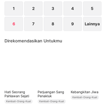
bukanlah pria bijaksana yang bisa dipercaya. Danny
malah melemparkan selembar surat perceraian
1
2
3
4
5
kepada Devi…
6
7
8
9
Lainnya
Direkomendasikan Untukmu
Hati Seorang
Perjuangan Sang
Kebangkitan Jiwa
Pahlawan Sejati
Penakluk
Kembali-Orang-Kuat
Kembali-Orang-Kuat
Kembali-Orang-Kuat