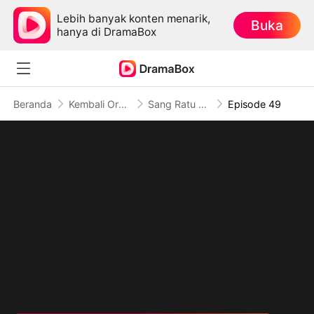
Lebih banyak konten menarik,
Buka
hanya di DramaBox
Beranda
Kembali Orang Kuat
Sang Ratu yang Diremehkan
Episode 49