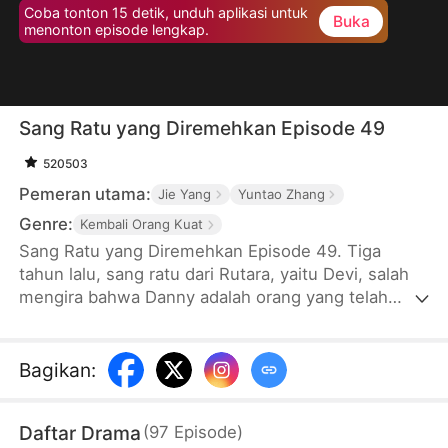
Coba tonton 15 detik, unduh aplikasi untuk
Buka
menonton episode lengkap.
Sang Ratu yang Diremehkan Episode 49
520503
Pemeran utama:
Jie Yang
Yuntao Zhang
Genre:
Kembali Orang Kuat
Sang Ratu yang Diremehkan Episode 49. Tiga
tahun lalu, sang ratu dari Rutara, yaitu Devi, salah
mengira bahwa Danny adalah orang yang telah
menyelamatkan dirinya, sehingga dia pun menikah
dengan Danny untuk membalas budi. Selama tiga
tahun, Devi membantu Danny masuk ke
Bagikan
:
perusahaan yang berkuasa. Bahkan, Devi membuat
kehebohan dengan memberikan posisi presdir
Daftar Drama
(
97
Episode
)
perusahaan kepada Danny. Namun, ternyata Danny