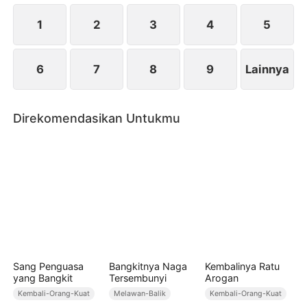
bukanlah pria bijaksana yang bisa dipercaya. Danny
malah melemparkan selembar surat perceraian
1
2
3
4
5
kepada Devi…
6
7
8
9
Lainnya
Direkomendasikan Untukmu
Sang Penguasa
Bangkitnya Naga
Kembalinya Ratu
yang Bangkit
Tersembunyi
Arogan
Kembali-Orang-Kuat
Melawan-Balik
Kembali-Orang-Kuat