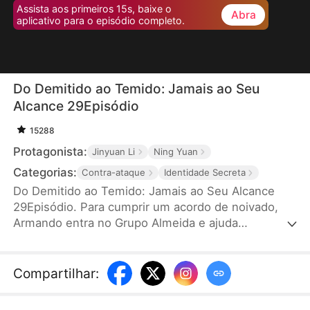
Assista aos primeiros 15s, baixe o
Abra
aplicativo para o episódio completo.
Do Demitido ao Temido: Jamais ao Seu
Alcance 29Episódio
15288
Protagonista:
Jinyuan Li
Ning Yuan
Categorias:
Contra-ataque
Identidade Secreta
Do Demitido ao Temido: Jamais ao Seu Alcance
29Episódio. Para cumprir um acordo de noivado,
Armando entra no Grupo Almeida e ajuda
secretamente Danila a se destacar como
empresária. Em troca, recebe desprezo e
humilhações. Ferido, ele pede demissão, rompe o
Compartilhar
:
noivado e desaparece. Logo, sua verdadeira
identidade é revelada: ele é o herdeiro do Grupo