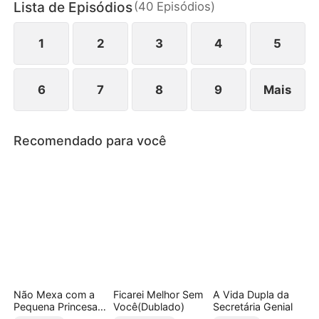
Lista de Episódios
(
40
Episódios
)
Medeiros. Com sua saída, o Grupo Almeida
colapsa, e Danila percebe tarde demais o valor do
homem que perdeu.
1
2
3
4
5
6
7
8
9
Mais
Recomendado para você
Não Mexa com a
Ficarei Melhor Sem
A Vida Dupla da
Pequena Princesa
Você(Dublado)
Secretária Genial
do Submundo