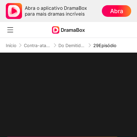
Abra o aplicativo DramaBox
Abra
para mais dramas incríveis
Início
Contra-ataque
Do Demitido ao Temido: Jamais ao Seu Alcance
29Episódio