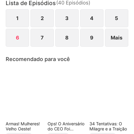
Lista de Episódios
(
40
Episódios
)
Medeiros. Com sua saída, o Grupo Almeida
colapsa, e Danila percebe tarde demais o valor do
homem que perdeu.
1
2
3
4
5
6
7
8
9
Mais
Recomendado para você
Armas! Mulheres!
Ops! O Aniversário
34 Tentativas: O
Velho Oeste!
do CEO Foi
Milagre e a Traição
Arruinado(Dublado