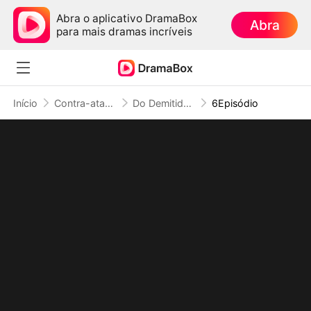
Abra o aplicativo DramaBox
Abra
para mais dramas incríveis
Início
Contra-ataque
Do Demitido ao Temido: Jamais ao Seu Alcance
6Episódio