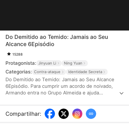
Do Demitido ao Temido: Jamais ao Seu
Alcance 6Episódio
15288
Protagonista:
Jinyuan Li
Ning Yuan
Categorias:
Contra-ataque
Identidade Secreta
Do Demitido ao Temido: Jamais ao Seu Alcance
6Episódio. Para cumprir um acordo de noivado,
Armando entra no Grupo Almeida e ajuda
secretamente Danila a se destacar como
empresária. Em troca, recebe desprezo e
humilhações. Ferido, ele pede demissão, rompe o
Compartilhar
:
noivado e desaparece. Logo, sua verdadeira
identidade é revelada: ele é o herdeiro do Grupo