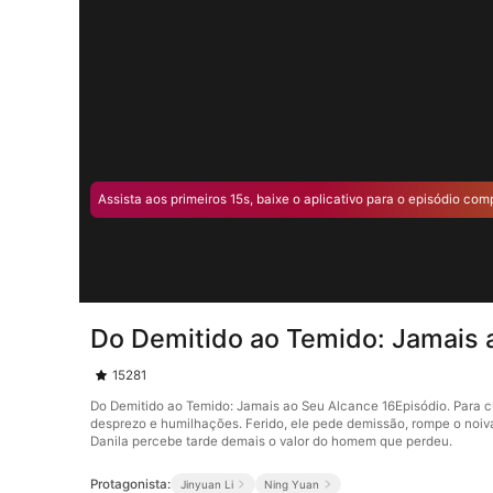
Assista aos primeiros 15s, baixe o aplicativo para o episódio com
Do Demitido ao Temido: Jamais 
15281
Do Demitido ao Temido: Jamais ao Seu Alcance 16Episódio. Para 
desprezo e humilhações. Ferido, ele pede demissão, rompe o noiva
Danila percebe tarde demais o valor do homem que perdeu.
Protagonista:
Jinyuan Li
Ning Yuan