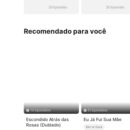
ao Seu Alcance
ao Seu Alcanc
29 Episódio
30 Episódio
Recomendado para você
70 Episódios
51 Episódios
Escondido Atrás das
Eu Já Fui Sua Mãe
Rosas (Dublado)
Dor-e-Cura