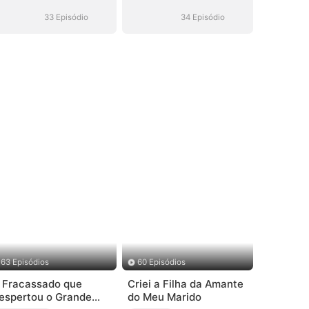
ao Seu Alcance
ao Seu Alcance
33 Episódio
34 Episódio
63 Episódios
60 Episódios
 Fracassado que
Criei a Filha da Amante
espertou o Grande
do Meu Marido