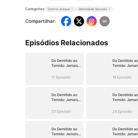
Categorias:
Contra-ataque
Identidade Secreta
Compartilhar
:
Episódios Relacionados
Do Demitido ao
Do Demitido a
Temido: Jamais
Temido: Jamai
ao Seu Alcance
ao Seu Alcanc
17 Episódio
18 Episódio
Do Demitido ao
Do Demitido a
Temido: Jamais
Temido: Jamai
ao Seu Alcance
ao Seu Alcanc
23 Episódio
24 Episódio
Do Demitido ao
Do Demitido a
Temido: Jamais
Temido: Jamai