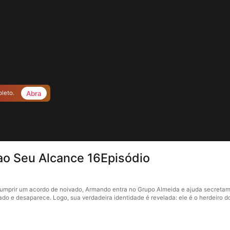
Abra
pleto.
ao Seu Alcance 16Episódio
cumprir um acordo de noivado, Armando entra no Grupo Almeida e ajuda secretam
do e desaparece. Logo, sua verdadeira identidade é revelada: ele é o herdeiro 