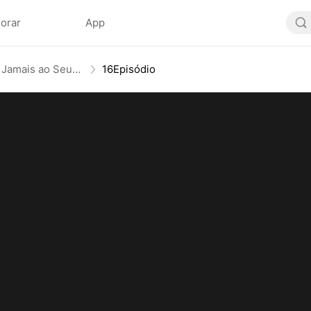
lorar
App
Do Demitido ao Temido: Jamais ao Seu Alcance
16Episódio