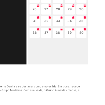
26
27
28
29
30
31
32
33
34
35
36
37
38
39
40
ente Danila a se destacar como empresária. Em troca, recebe
do Grupo Medeiros. Com sua saída, o Grupo Almeida colapsa, e