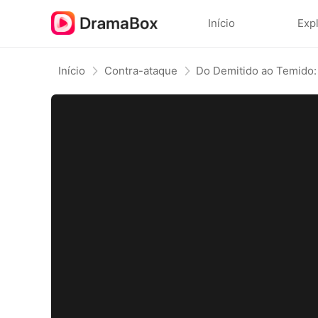
Início
Exp
Início
Contra-ataque