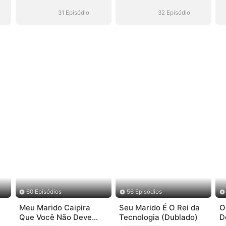
e
ao Seu Alcance
ao Seu Alcance
31 Episódio
32 Episódio
60 Episódios
56 Episódios
Meu Marido Caipira
Seu Marido É O Rei da
O
Que Você Não Deve
Tecnologia (Dublado)
D