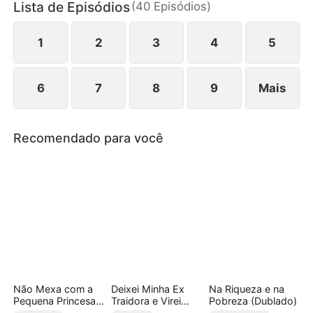
Lista de Episódios
(
40
Episódios
)
Medeiros. Com sua saída, o Grupo Almeida
colapsa, e Danila percebe tarde demais o valor do
homem que perdeu.
1
2
3
4
5
6
7
8
9
Mais
Recomendado para você
Não Mexa com a
Deixei Minha Ex
Na Riqueza e na
Pequena Princesa
Traidora e Virei
Pobreza (Dublado)
do Submundo
Bilionário