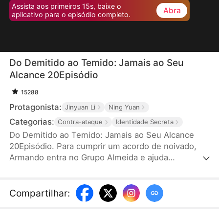
Assista aos primeiros 15s, baixe o
Abra
aplicativo para o episódio completo.
Do Demitido ao Temido: Jamais ao Seu
Alcance 20Episódio
15288
Protagonista:
Jinyuan Li
Ning Yuan
Categorias:
Contra-ataque
Identidade Secreta
Do Demitido ao Temido: Jamais ao Seu Alcance
20Episódio. Para cumprir um acordo de noivado,
Armando entra no Grupo Almeida e ajuda
secretamente Danila a se destacar como
empresária. Em troca, recebe desprezo e
humilhações. Ferido, ele pede demissão, rompe o
Compartilhar
:
noivado e desaparece. Logo, sua verdadeira
identidade é revelada: ele é o herdeiro do Grupo