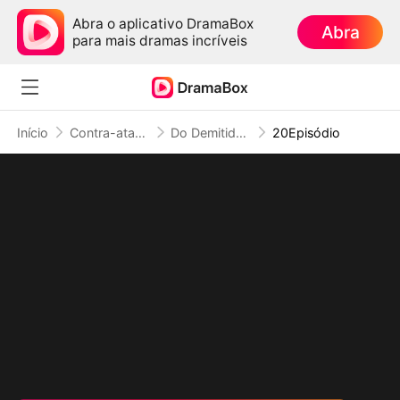
Abra o aplicativo DramaBox
Abra
para mais dramas incríveis
Início
Contra-ataque
Do Demitido ao Temido: Jamais ao Seu Alcance
20Episódio