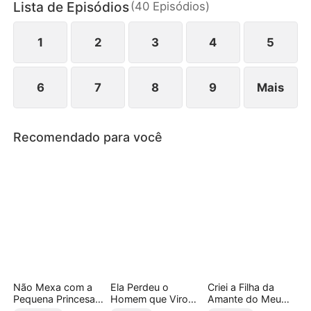
Lista de Episódios
(
40
Episódios
)
Medeiros. Com sua saída, o Grupo Almeida
colapsa, e Danila percebe tarde demais o valor do
homem que perdeu.
1
2
3
4
5
6
7
8
9
Mais
Recomendado para você
Não Mexa com a
Ela Perdeu o
Criei a Filha da
Pequena Princesa
Homem que Virou
Amante do Meu
do Submundo
Imperador
Marido