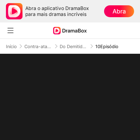
Abra o aplicativo DramaBox
Abra
para mais dramas incríveis
Início
Contra-ataque
Do Demitido ao Temido: Jamais ao Seu Alcance
10Episódio