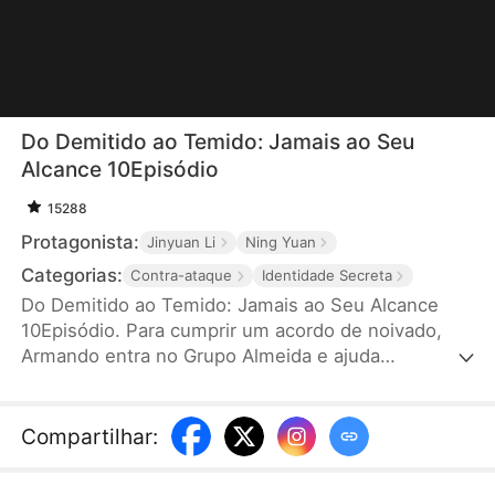
Do Demitido ao Temido: Jamais ao Seu
Alcance 10Episódio
15288
Protagonista:
Jinyuan Li
Ning Yuan
Categorias:
Contra-ataque
Identidade Secreta
Do Demitido ao Temido: Jamais ao Seu Alcance
10Episódio. Para cumprir um acordo de noivado,
Armando entra no Grupo Almeida e ajuda
secretamente Danila a se destacar como
empresária. Em troca, recebe desprezo e
humilhações. Ferido, ele pede demissão, rompe o
Compartilhar
:
noivado e desaparece. Logo, sua verdadeira
identidade é revelada: ele é o herdeiro do Grupo