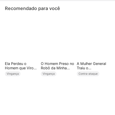
diária de capturar uma criatura!
Recomendado para você
Ela Perdeu o
O Homem Preso no
A Mulher General
Homem que Virou
Robô da Minha
Traiu o
Imperador
Esposa(Dublado)
Comandante
Vingança
Vingança
Contra-ataque
Supremo