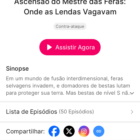
Ascensão do Mestre das Feras:
Onde as Lendas Vagavam
Contra-ataque
Assistir Agora
Sinopse
Em um mundo de fusão interdimensional, feras
selvagens invadem, e domadores de bestas lutam
para proteger sua terra. Mas bestas de nível S não
aparecem há anos, e a resistência contra as feras
está cada vez mais difícil. Na véspera do Torneio
Lista de Episódios
(
50
Episódios
)
de Domador de Bestas, Raul é expulso da família e
sua loja é forçada a fechar. Mas ele se conecta ao
Jardim das Bestas Mágicas, um paraíso repleto de
Compartilhar
:
bestas de nível S, onde Raul ganha uma chance