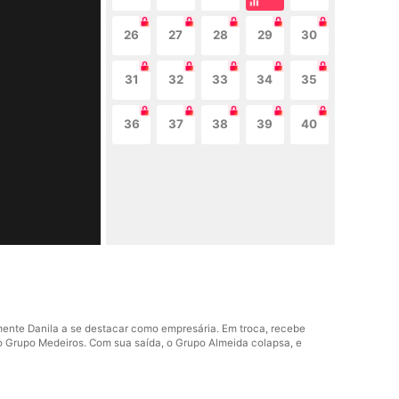
26
27
28
29
30
31
32
33
34
35
36
37
38
39
40
ente Danila a se destacar como empresária. Em troca, recebe
do Grupo Medeiros. Com sua saída, o Grupo Almeida colapsa, e