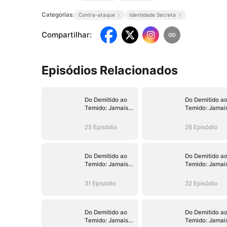
Categorias:
Contra-ataque
Identidade Secreta
Compartilhar
:
Episódios Relacionados
Do Demitido ao
Do Demitido a
Temido: Jamais
Temido: Jamai
ao Seu Alcance
ao Seu Alcanc
25 Episódio
26 Episódio
Do Demitido ao
Do Demitido a
Temido: Jamais
Temido: Jamai
ao Seu Alcance
ao Seu Alcanc
31 Episódio
32 Episódio
Do Demitido ao
Do Demitido a
Temido: Jamais
Temido: Jamai