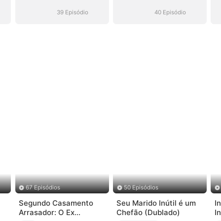
e
ao Seu Alcance
ao Seu Alcance
39 Episódio
40 Episódio
67 Episódios
50 Episódios
Segundo Casamento
Seu Marido Inútil é um
I
Arrasador: O Ex
Chefão (Dublado)
I