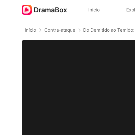
Início
Exp
Início
Contra-ataque