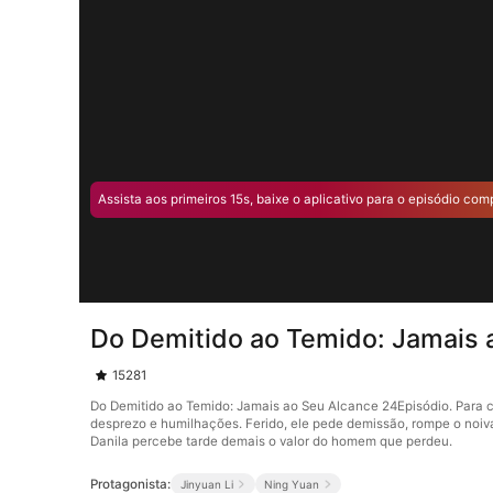
Assista aos primeiros 15s, baixe o aplicativo para o episódio com
Do Demitido ao Temido: Jamais 
15281
Do Demitido ao Temido: Jamais ao Seu Alcance 24Episódio. Para 
desprezo e humilhações. Ferido, ele pede demissão, rompe o noiva
Danila percebe tarde demais o valor do homem que perdeu.
Protagonista:
Jinyuan Li
Ning Yuan