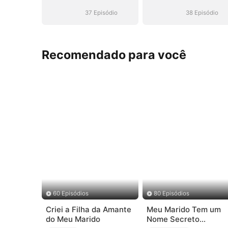
ao Seu Alcance
ao Seu Alcanc
37 Episódio
38 Episódio
Recomendado para você
60 Episódios
80 Episódios
Criei a Filha da Amante
Meu Marido Tem um
do Meu Marido
Nome Secreto