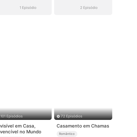
ao Seu Alcance
ao Seu Alcance
1 Episódio
2 Episódio
101 Episódios
72 Episódios
nvisível em Casa,
Casamento em Chamas
nvencível no Mundo
Romântico