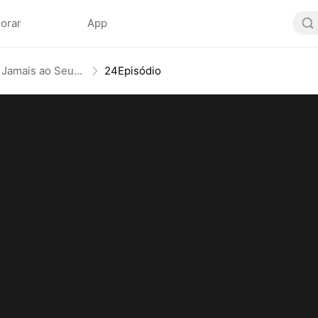
lorar
App
Do Demitido ao Temido: Jamais ao Seu Alcance
24Episódio