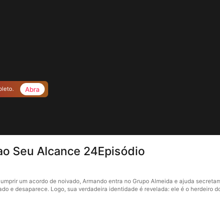
Abra
pleto.
ao Seu Alcance 24Episódio
cumprir um acordo de noivado, Armando entra no Grupo Almeida e ajuda secretam
do e desaparece. Logo, sua verdadeira identidade é revelada: ele é o herdeiro 