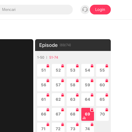
Login
Episode
(
69
/
74
)
1-50
51-74
51
52
53
54
55
56
57
58
59
60
61
62
63
64
65
66
67
68
69
70
71
72
73
74