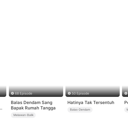
68 Episode
50 Episode
Balas Dendam Sang
Hatinya Tak Tersentuh
P
Bapak Rumah Tangga
Balas-Dendam
Melawan-Balik