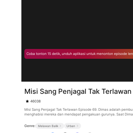
Coba tonton 15 detik, unduh aplikasi untuk menonton episode le
Misi Sang Penjagal Tak Terlawan
46038
Misi Sang Penjagal Tak Terlawan Episode 69. Dimas adalah pembu
menghabisi mereka dan mendapat pengakuan gurunya. Saat Dimas t
Genre:
Melawan Balik
Urban