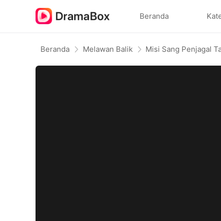
Beranda
Kat
Beranda
Melawan Balik
Misi Sang Penjagal T