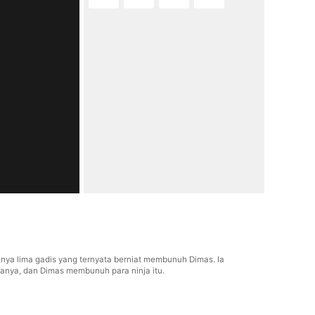
nya lima gadis yang ternyata berniat membunuh Dimas. Ia
anya, dan Dimas membunuh para ninja itu.