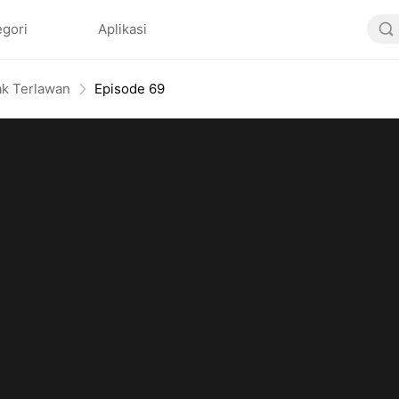
egori
Aplikasi
ak Terlawan
Episode 69