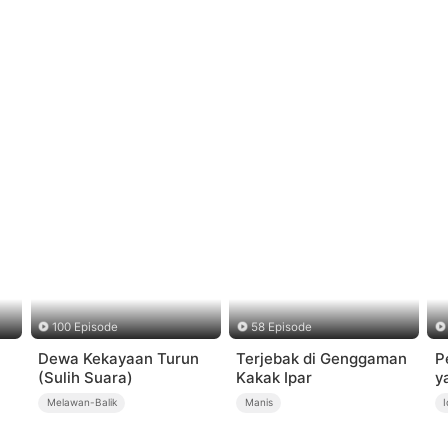
100 Episode
58 Episode
Dewa Kekayaan Turun
Terjebak di Genggaman
P
(Sulih Suara)
Kakak Ipar
y
Melawan-Balik
Manis