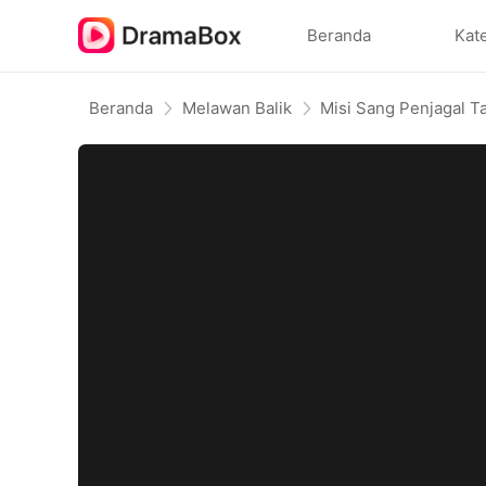
Beranda
Kat
Beranda
Melawan Balik
Misi Sang Penjagal T