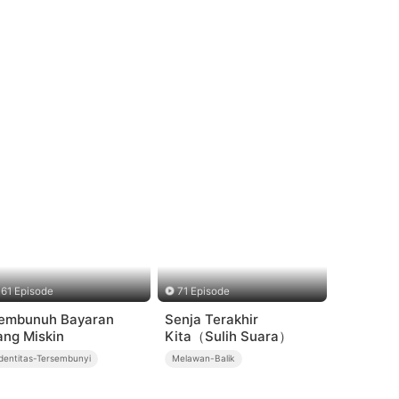
61 Episode
71 Episode
embunuh Bayaran
Senja Terakhir
ang Miskin
Kita（Sulih Suara）
Identitas-Tersembunyi
Melawan-Balik