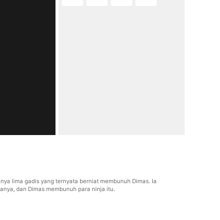
nya lima gadis yang ternyata berniat membunuh Dimas. Ia
anya, dan Dimas membunuh para ninja itu.