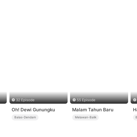
32 Episode
55 Episode
Oh! Dewi Gunungku
Malam Tahun Baru
H
Balas-Dendam
Melawan-Balik