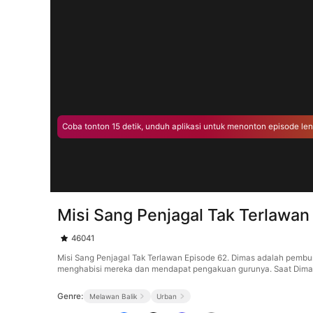
Coba tonton 15 detik, unduh aplikasi untuk menonton episode le
Misi Sang Penjagal Tak Terlawan
46041
Misi Sang Penjagal Tak Terlawan Episode 62. Dimas adalah pembu
menghabisi mereka dan mendapat pengakuan gurunya. Saat Dimas t
Genre:
Melawan Balik
Urban