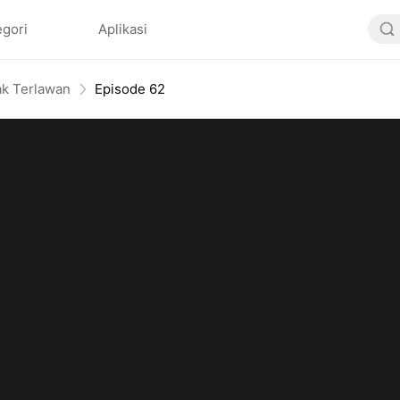
egori
Aplikasi
ak Terlawan
Episode 62