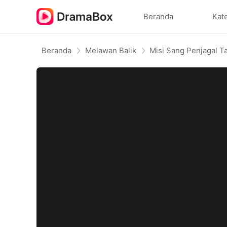
Beranda
Kat
Beranda
Melawan Balik
Misi Sang Penjagal T