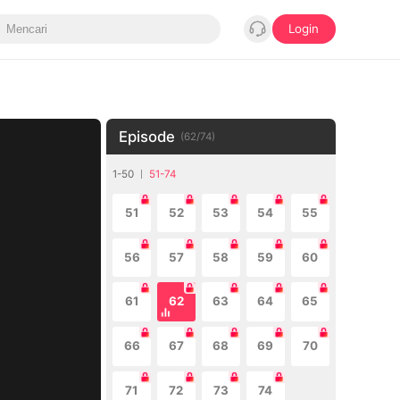
Login
Episode
(
62
/
74
)
1-50
51-74
51
52
53
54
55
56
57
58
59
60
61
62
63
64
65
66
67
68
69
70
71
72
73
74