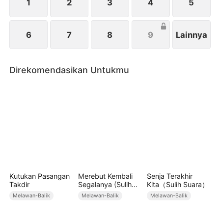
1
2
3
4
5
6
7
8
9
Lainnya
Direkomendasikan Untukmu
Kutukan Pasangan
Merebut Kembali
Senja Terakhir
Takdir
Segalanya (Sulih
Kita（Sulih Suara）
Suara)
Melawan-Balik
Melawan-Balik
Melawan-Balik