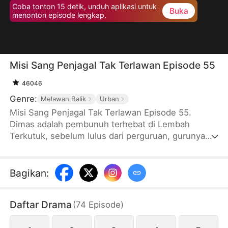
Coba tonton 15 detik, unduh aplikasi untuk
Buka
menonton episode lengkap.
Misi Sang Penjagal Tak Terlawan Episode 55
46046
Genre:
Melawan Balik
Urban
Misi Sang Penjagal Tak Terlawan Episode 55.
Dimas adalah pembunuh terhebat di Lembah
Terkutuk, sebelum lulus dari perguruan, gurunya
memberinya lima gadis yang ternyata berniat
membunuh Dimas. Ia menghabisi mereka dan
mendapat pengakuan gurunya. Saat Dimas turun
Bagikan
:
gunung, dia melihat ninja yang mengejar Sekar,
Sekar meminta tolong padanya, dan Dimas
Daftar Drama
(
74
Episode
)
membunuh para ninja itu.