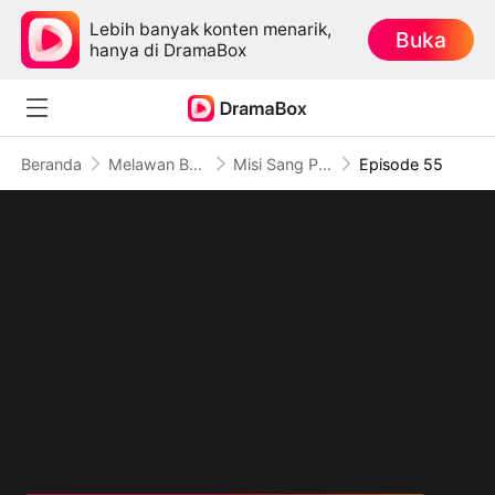
Lebih banyak konten menarik,
Buka
hanya di DramaBox
Beranda
Melawan Balik
Misi Sang Penjagal Tak Terlawan
Episode 55