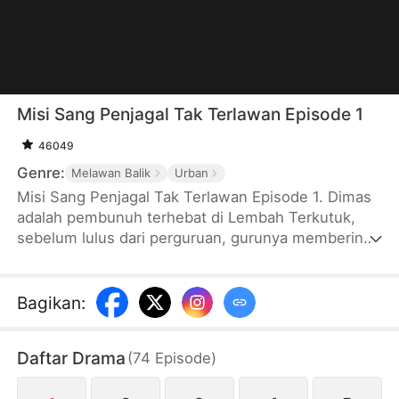
Misi Sang Penjagal Tak Terlawan Episode 1
46049
Genre:
Melawan Balik
Urban
Misi Sang Penjagal Tak Terlawan Episode 1. Dimas
adalah pembunuh terhebat di Lembah Terkutuk,
sebelum lulus dari perguruan, gurunya memberinya
lima gadis yang ternyata berniat membunuh Dimas.
Ia menghabisi mereka dan mendapat pengakuan
gurunya. Saat Dimas turun gunung, dia melihat
Bagikan
:
ninja yang mengejar Sekar, Sekar meminta tolong
padanya, dan Dimas membunuh para ninja itu.
Daftar Drama
(
74
Episode
)