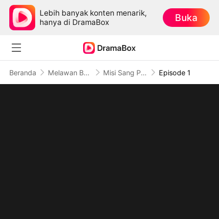
Lebih banyak konten menarik,
Buka
hanya di DramaBox
Beranda
Melawan Balik
Misi Sang Penjagal Tak Terlawan
Episode 1