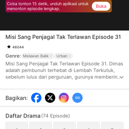
Coba tonton 15 detik, unduh aplikasi untuk
Buka
menonton episode lengkap.
Misi Sang Penjagal Tak Terlawan Episode 31
46044
Genre:
Melawan Balik
Urban
Misi Sang Penjagal Tak Terlawan Episode 31. Dimas
adalah pembunuh terhebat di Lembah Terkutuk,
sebelum lulus dari perguruan, gurunya memberinya
lima gadis yang ternyata berniat membunuh Dimas.
Ia menghabisi mereka dan mendapat pengakuan
gurunya. Saat Dimas turun gunung, dia melihat
Bagikan
:
ninja yang mengejar Sekar, Sekar meminta tolong
padanya, dan Dimas membunuh para ninja itu.
Daftar Drama
(
74
Episode
)