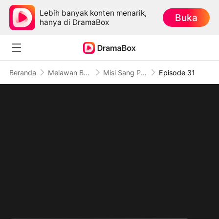
Lebih banyak konten menarik,
Buka
hanya di DramaBox
Beranda
Melawan Balik
Misi Sang Penjagal Tak Terlawan
Episode 31