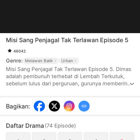
Misi Sang Penjagal Tak Terlawan Episode 5
46042
Genre:
Melawan Balik
Urban
Misi Sang Penjagal Tak Terlawan Episode 5. Dimas
adalah pembunuh terhebat di Lembah Terkutuk,
sebelum lulus dari perguruan, gurunya memberinya
lima gadis yang ternyata berniat membunuh Dimas.
Ia menghabisi mereka dan mendapat pengakuan
gurunya. Saat Dimas turun gunung, dia melihat
Bagikan
:
ninja yang mengejar Sekar, Sekar meminta tolong
padanya, dan Dimas membunuh para ninja itu.
Daftar Drama
(
74
Episode
)