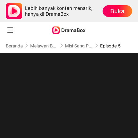
Lebih banyak konten menarik,
Buka
hanya di DramaBox
Beranda
Melawan Balik
Misi Sang Penjagal Tak Terlawan
Episode 5