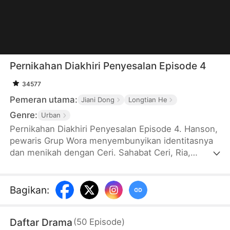
Pernikahan Diakhiri Penyesalan Episode 4
34577
Pemeran utama:
Jiani Dong
Longtian He
Genre:
Urban
Pernikahan Diakhiri Penyesalan Episode 4. Hanson,
pewaris Grup Wora menyembunyikan identitasnya
dan menikah dengan Ceri. Sahabat Ceri, Ria,
meminta hadiah yang besar hingga membuat
berbagai kesulitan. Yuna, ibunya Hanson muncul
membawa hadiah mewah, tetapi Ria dan Ceri terus
Bagikan
:
mencemooh dan menyerang Yuna. Setelahnya,
Ceri mengarang kebohongan bahwa dia
Daftar Drama
(
50
Episode
)
dicampakkan Hanson hingga memicu hujatan