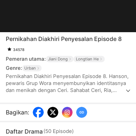
Pernikahan Diakhiri Penyesalan Episode 8
34578
Pemeran utama:
Jiani Dong
Longtian He
Genre:
Urban
Pernikahan Diakhiri Penyesalan Episode 8. Hanson,
pewaris Grup Wora menyembunyikan identitasnya
dan menikah dengan Ceri. Sahabat Ceri, Ria,
meminta hadiah yang besar hingga membuat
berbagai kesulitan. Yuna, ibunya Hanson muncul
membawa hadiah mewah, tetapi Ria dan Ceri terus
Bagikan
:
mencemooh dan menyerang Yuna. Setelahnya,
Ceri mengarang kebohongan bahwa dia
Daftar Drama
(
50
Episode
)
dicampakkan Hanson hingga memicu hujatan