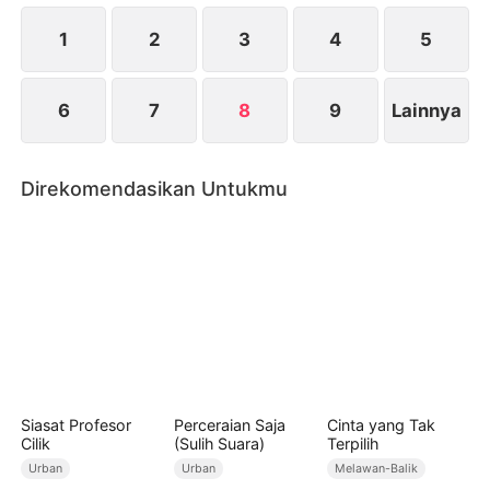
netizen. Yuna mengumpulkan bukti dan melapor ke
polisi. Pada akhirnya, Ria dan Ceri dihukum karena
1
2
3
4
5
kejahatan mereka.
6
7
8
9
Lainnya
Direkomendasikan Untukmu
Siasat Profesor
Perceraian Saja
Cinta yang Tak
Cilik
(Sulih Suara)
Terpilih
Urban
Urban
Melawan-Balik