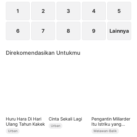
netizen. Yuna mengumpulkan bukti dan melapor ke
polisi. Pada akhirnya, Ria dan Ceri dihukum karena
1
2
3
4
5
kejahatan mereka.
6
7
8
9
Lainnya
Direkomendasikan Untukmu
Huru Hara Di Hari
Cinta Sekali Lagi
Pengantin Miliarder
Ulang Tahun Kakek
Itu Istriku yang
Urban
Selingkuh
Urban
Melawan-Balik