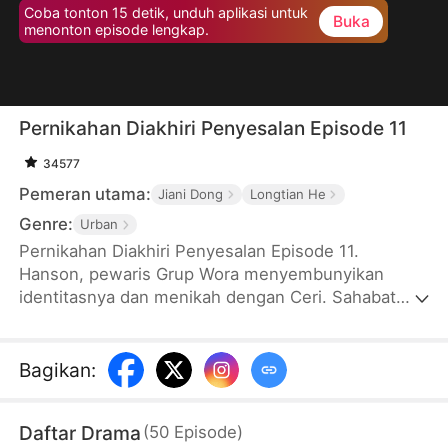
Coba tonton 15 detik, unduh aplikasi untuk
Buka
menonton episode lengkap.
Pernikahan Diakhiri Penyesalan Episode 11
34577
Pemeran utama:
Jiani Dong
Longtian He
Genre:
Urban
Pernikahan Diakhiri Penyesalan Episode 11.
Hanson, pewaris Grup Wora menyembunyikan
identitasnya dan menikah dengan Ceri. Sahabat
Ceri, Ria, meminta hadiah yang besar hingga
membuat berbagai kesulitan. Yuna, ibunya Hanson
muncul membawa hadiah mewah, tetapi Ria dan
Bagikan
:
Ceri terus mencemooh dan menyerang Yuna.
Setelahnya, Ceri mengarang kebohongan bahwa
Daftar Drama
(
50
Episode
)
dia dicampakkan Hanson hingga memicu hujatan