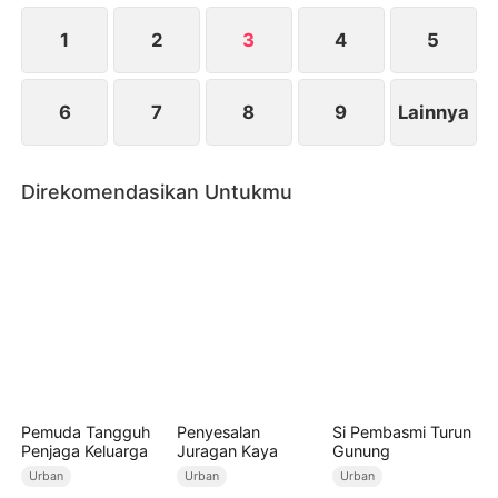
netizen. Yuna mengumpulkan bukti dan melapor ke
polisi. Pada akhirnya, Ria dan Ceri dihukum karena
1
2
3
4
5
kejahatan mereka.
6
7
8
9
Lainnya
Direkomendasikan Untukmu
Pemuda Tangguh
Penyesalan
Si Pembasmi Turun
Penjaga Keluarga
Juragan Kaya
Gunung
Urban
Urban
Urban