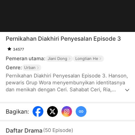
Pernikahan Diakhiri Penyesalan Episode 3
34577
Pemeran utama:
Jiani Dong
Longtian He
Genre:
Urban
Pernikahan Diakhiri Penyesalan Episode 3. Hanson,
pewaris Grup Wora menyembunyikan identitasnya
dan menikah dengan Ceri. Sahabat Ceri, Ria,
meminta hadiah yang besar hingga membuat
berbagai kesulitan. Yuna, ibunya Hanson muncul
membawa hadiah mewah, tetapi Ria dan Ceri terus
Bagikan
:
mencemooh dan menyerang Yuna. Setelahnya,
Ceri mengarang kebohongan bahwa dia
Daftar Drama
(
50
Episode
)
dicampakkan Hanson hingga memicu hujatan