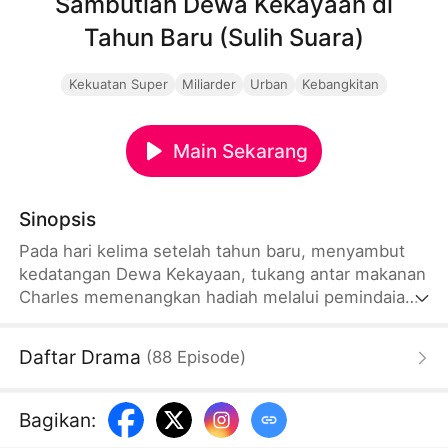
Sambutlah Dewa Kekayaan di
Tahun Baru (Sulih Suara)
Kekuatan Super
Miliarder
Urban
Kebangkitan
Main Sekarang
Sinopsis
Pada hari kelima setelah tahun baru, menyambut
kedatangan Dewa Kekayaan, tukang antar makanan
Charles memenangkan hadiah melalui pemindaian
kode QR dan secara nggak terduga ditunjuk
sebagai Dewa Kekayaan untuk sehari. Sebagai
Daftar Drama
(
88
Episode
)
Dewa Kekayaan sementara, Charles sudah
berusaha keras menghabiskan uang, namun uang
itu malah makin banyak. Charles akhirnya merasa
Bagikan
:
lelah, dan berkata, 'Sudah cukup, aku memang