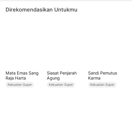
Dewa Kekayaan, aku mengaku!
Direkomendasikan Untukmu
Mata Emas Sang
Siasat Penjarah
Sandi Pemutus
Raja Harta
Agung
Karma
Kekuatan-Super
Kekuatan-Super
Kekuatan-Super