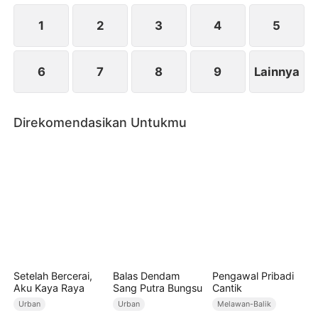
netizen. Yuna mengumpulkan bukti dan melapor ke
polisi. Pada akhirnya, Ria dan Ceri dihukum karena
1
2
3
4
5
kejahatan mereka.
6
7
8
9
Lainnya
Direkomendasikan Untukmu
Setelah Bercerai,
Balas Dendam
Pengawal Pribadi
Aku Kaya Raya
Sang Putra Bungsu
Cantik
Urban
Urban
Melawan-Balik