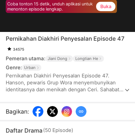
Coba tonton 15 detik, unduh aplikasi untuk
Buka
menonton episode lengkap.
Pernikahan Diakhiri Penyesalan Episode 47
34575
Pemeran utama:
Jiani Dong
Longtian He
Genre:
Urban
Pernikahan Diakhiri Penyesalan Episode 47.
Hanson, pewaris Grup Wora menyembunyikan
identitasnya dan menikah dengan Ceri. Sahabat
Ceri, Ria, meminta hadiah yang besar hingga
membuat berbagai kesulitan. Yuna, ibunya Hanson
muncul membawa hadiah mewah, tetapi Ria dan
Bagikan
:
Ceri terus mencemooh dan menyerang Yuna.
Setelahnya, Ceri mengarang kebohongan bahwa
Daftar Drama
(
50
Episode
)
dia dicampakkan Hanson hingga memicu hujatan