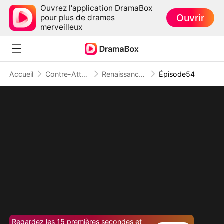
Ouvrez l'application DramaBox
Ouvrir
pour plus de drames
merveilleux
Accueil
Contre-Attaque
Renaissance d'une Reine
Épisode54
Regardez les 15 premières secondes et