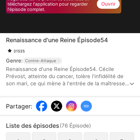
Ouvrir
téléchargez l'application pour regarder
l'épisode complet.
Renaissance d'une Reine Épisode54
31535
Genre:
Contre-Attaque
Renaissance d'une Reine Épisode54. Cécile
Prévost, atteinte du cancer, tolère l'infidélité de
son mari, ce qui mène à l'entrée de la maîtresse
dans leur vie. Après sa mort tragique, elle renaît,
découvrant que son cancer a disparu. Dans sa
nouvelle vie, elle combat la maîtresse, affronte son
Partager
:
mari et se concentre sur sa carrière, surmontant
toutes les difficultés pour commencer un nouveau
Liste des épisodes
(
76
Épisode
)
chapitre de sa vie.