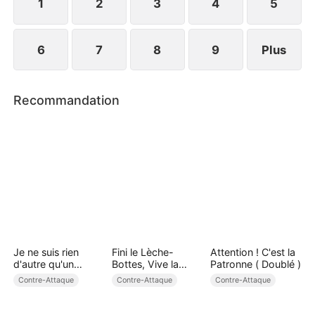
1
2
3
4
5
6
7
8
9
Plus
Recommandation
Je ne suis rien
Fini le Lèche-
Attention ! C'est la
d'autre qu'un
Bottes, Vive la
Patronne ( Doublé )
mortel ( Doublé )
Richesse ( Doublé )
Contre-Attaque
Contre-Attaque
Contre-Attaque