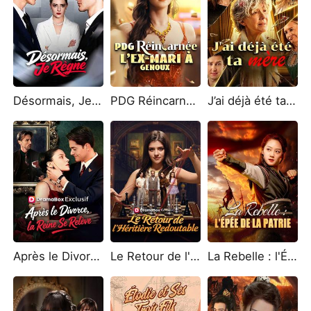
Désormais, Je Règne
PDG Réincarnée, L'Ex-Mari à Genoux
J’ai déjà été ta mère
Après le Divorce, la Reine Se Relève
Le Retour de l'Héritière Redoutable
La Rebelle : l'Épée de la Patrie