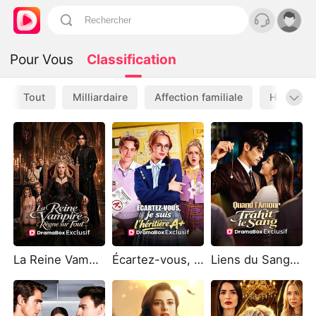
Pour Vous
Classification
Tout
Milliardaire
Affection familiale
Historiqu
La Reine Vampire Règne sur Tout
Écartez-vous, je suis l'héritière A+
Liens du Sang, Chaînes de la Cupidité (Doublé)