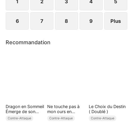
1
2
3
4
5
6
7
8
9
Plus
Recommandation
Dragon en Sommeil
Ne touche pas à
Le Choix du Destin
Émerge de son
mon ours en
( Doublé )
Antre ( Doublé )
peluche !
Contre-Attaque
Contre-Attaque
Contre-Attaque