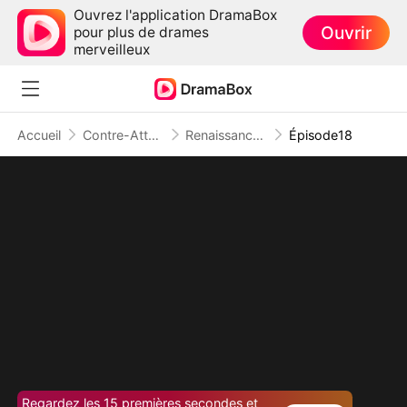
Ouvrez l'application DramaBox
Ouvrir
pour plus de drames
merveilleux
Accueil
Contre-Attaque
Renaissance d'une Reine
Épisode18
Regardez les 15 premières secondes et