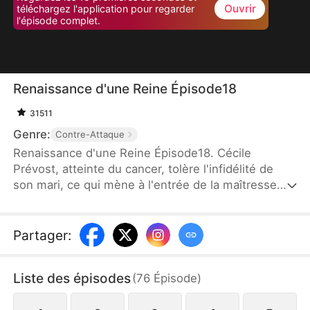
Ouvrir
téléchargez l'application pour regarder
l'épisode complet.
Renaissance d'une Reine Épisode18
31511
Genre:
Contre-Attaque
Renaissance d'une Reine Épisode18. Cécile
Prévost, atteinte du cancer, tolère l'infidélité de
son mari, ce qui mène à l'entrée de la maîtresse
dans leur vie. Après sa mort tragique, elle renaît,
découvrant que son cancer a disparu. Dans sa
nouvelle vie, elle combat la maîtresse, affronte son
Partager
:
mari et se concentre sur sa carrière, surmontant
toutes les difficultés pour commencer un nouveau
Liste des épisodes
(
76
Épisode
)
chapitre de sa vie.