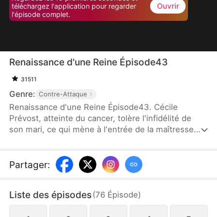
Ouvrir
téléchargez l'application pour regarder
l'épisode complet.
Renaissance d'une Reine Épisode43
31511
Genre:
Contre-Attaque
Renaissance d'une Reine Épisode43. Cécile
Prévost, atteinte du cancer, tolère l'infidélité de
son mari, ce qui mène à l'entrée de la maîtresse
dans leur vie. Après sa mort tragique, elle renaît,
découvrant que son cancer a disparu. Dans sa
nouvelle vie, elle combat la maîtresse, affronte son
Partager
:
mari et se concentre sur sa carrière, surmontant
toutes les difficultés pour commencer un nouveau
Liste des épisodes
(
76
Épisode
)
chapitre de sa vie.