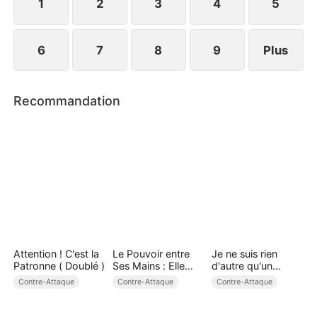
1
2
3
4
5
6
7
8
9
Plus
Recommandation
Attention ! C'est la
Le Pouvoir entre
Je ne suis rien
Patronne ( Doublé )
Ses Mains : Elle
d'autre qu'un
Commande, Elle
mortel ( Doublé )
Contre-Attaque
Contre-Attaque
Contre-Attaque
Conquiert