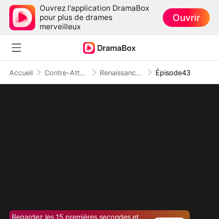
Ouvrez l'application DramaBox
Ouvrir
pour plus de drames
merveilleux
Accueil
Contre-Attaque
Renaissance d'une Reine
Épisode43
Regardez les 15 premières secondes et