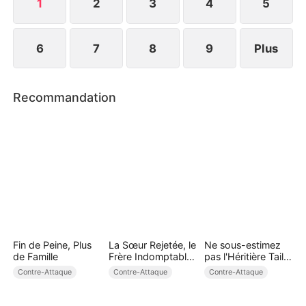
1
2
3
4
5
6
7
8
9
Plus
Recommandation
Fin de Peine, Plus
La Sœur Rejetée, le
Ne sous-estimez
de Famille
Frère Indomptable
pas l'Héritière Taille
( Doublé )
48
Contre-Attaque
Contre-Attaque
Contre-Attaque