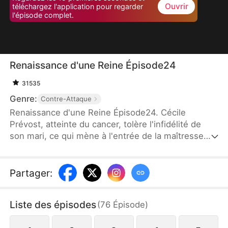
Ouvrir
téléchargez l'application pour regarder
l'épisode complet.
Renaissance d'une Reine Épisode24
31535
Genre:
Contre-Attaque
Renaissance d'une Reine Épisode24. Cécile
Prévost, atteinte du cancer, tolère l'infidélité de
son mari, ce qui mène à l'entrée de la maîtresse
dans leur vie. Après sa mort tragique, elle renaît,
découvrant que son cancer a disparu. Dans sa
nouvelle vie, elle combat la maîtresse, affronte son
Partager
:
mari et se concentre sur sa carrière, surmontant
toutes les difficultés pour commencer un nouveau
Liste des épisodes
(
76
Épisode
)
chapitre de sa vie.