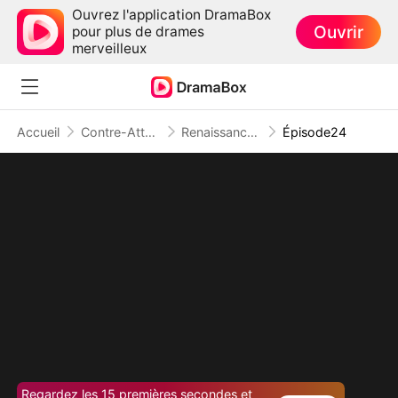
Ouvrez l'application DramaBox
Ouvrir
pour plus de drames
merveilleux
Accueil
Contre-Attaque
Renaissance d'une Reine
Épisode24
Regardez les 15 premières secondes et