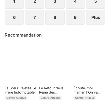
1
2
3
4
5
6
7
8
9
Plus
Recommandation
La Sœur Rejetée, le
Le Retour de la
Écoute-moi,
Frère Indomptable
Reine des
maman ! On va
Gangsters
s'enrichir ! ( Doublé
Contre-Attaque
Contre-Attaque
Contre-Attaque
)