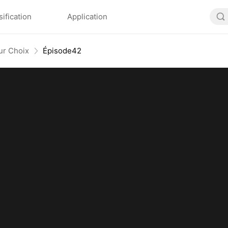
sification
Application
ur Choix
Épisode42