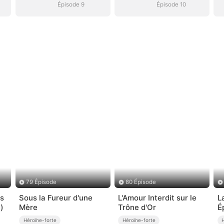
Épisode 9
Épisode 10
79 Épisode
80 Épisode
es
Sous la Fureur d'une
L'Amour Interdit sur le
L
)
Mère
Trône d'Or
É
Héroïne-forte
Héroïne-forte