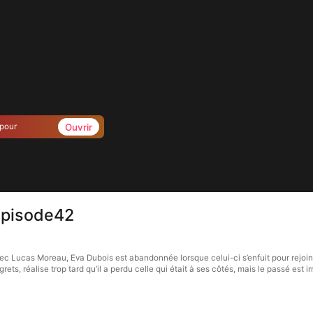
Ouvrir
 pour
 Épisode42
ec Lucas Moreau, Eva Dubois est abandonnée lorsque celui-ci s’enfuit pour rejo
ets, réalise trop tard qu’il a perdu celle qui était à ses côtés, mais le passé est ir