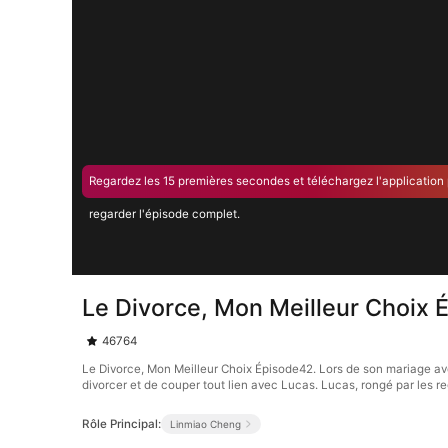
Regardez les 15 premières secondes et téléchargez l'application
regarder l'épisode complet.
Le Divorce, Mon Meilleur Choix
46764
Le Divorce, Mon Meilleur Choix Épisode42. Lors de son mariage av
divorcer et de couper tout lien avec Lucas. Lucas, rongé par les regr
Rôle Principal:
Linmiao Cheng