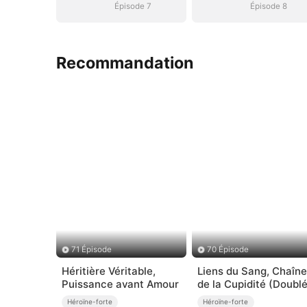
Épisode 7
Épisode 8
Recommandation
71 Épisode
70 Épisode
Héritière Véritable,
Liens du Sang, Chaîn
Puissance avant Amour
de la Cupidité (Doublé
Héroïne-forte
Héroïne-forte