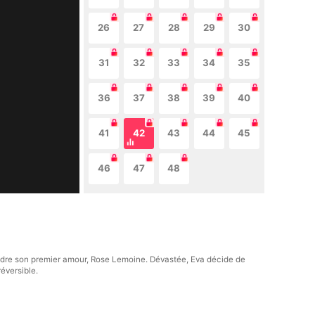
26
27
28
29
30
31
32
33
34
35
36
37
38
39
40
41
42
43
44
45
46
47
48
indre son premier amour, Rose Lemoine. Dévastée, Eva décide de
réversible.