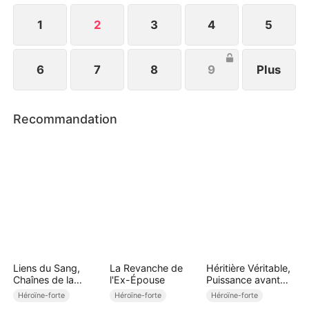
1
2
3
4
5
6
7
8
9
Plus
Recommandation
Liens du Sang,
La Revanche de
Héritière Véritable,
Chaînes de la
l'Ex-Épouse
Puissance avant
Cupidité (Doublé)
Amour
Héroïne-forte
Héroïne-forte
Héroïne-forte