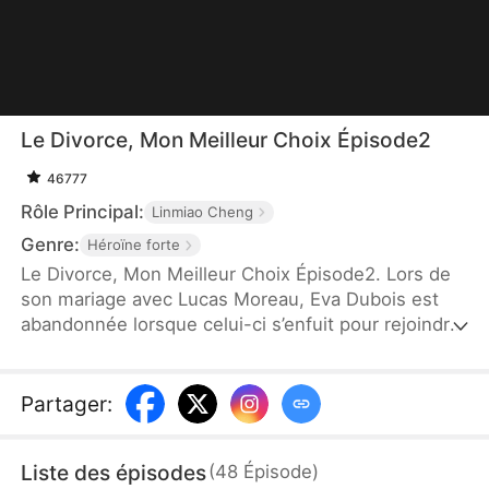
Le Divorce, Mon Meilleur Choix Épisode2
46777
Rôle Principal:
Linmiao Cheng
Genre:
Héroïne forte
Le Divorce, Mon Meilleur Choix Épisode2. Lors de
son mariage avec Lucas Moreau, Eva Dubois est
abandonnée lorsque celui-ci s’enfuit pour rejoindre
son premier amour, Rose Lemoine. Dévastée, Eva
décide de divorcer et de couper tout lien avec
Lucas. Lucas, rongé par les regrets, réalise trop
Partager
:
tard qu’il a perdu celle qui était à ses côtés, mais le
passé est irréversible.
Liste des épisodes
(
48
Épisode
)