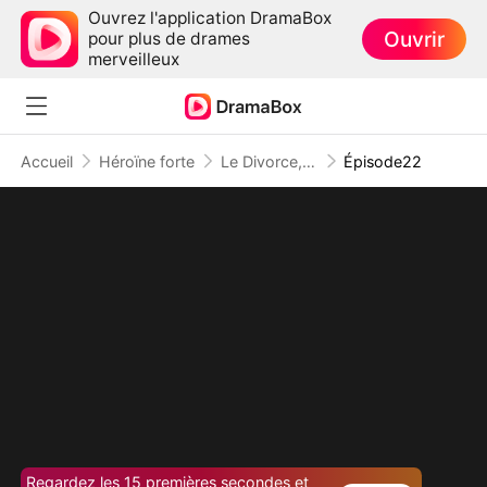
Ouvrez l'application DramaBox
Ouvrir
pour plus de drames
merveilleux
Accueil
Héroïne forte
Le Divorce, Mon Meilleur Choix
Épisode22
Regardez les 15 premières secondes et