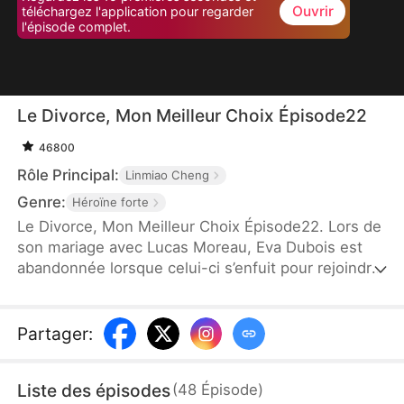
Ouvrir
téléchargez l'application pour regarder
l'épisode complet.
Le Divorce, Mon Meilleur Choix Épisode22
46800
Rôle Principal:
Linmiao Cheng
Genre:
Héroïne forte
Le Divorce, Mon Meilleur Choix Épisode22. Lors de
son mariage avec Lucas Moreau, Eva Dubois est
abandonnée lorsque celui-ci s’enfuit pour rejoindre
son premier amour, Rose Lemoine. Dévastée, Eva
décide de divorcer et de couper tout lien avec
Lucas. Lucas, rongé par les regrets, réalise trop
Partager
:
tard qu’il a perdu celle qui était à ses côtés, mais le
passé est irréversible.
Liste des épisodes
(
48
Épisode
)