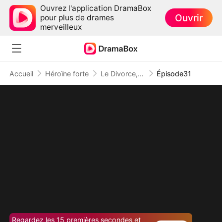
Ouvrez l'application DramaBox
Ouvrir
pour plus de drames
merveilleux
Accueil
Héroïne forte
Le Divorce, Mon Meilleur Choix
Épisode31
Regardez les 15 premières secondes et