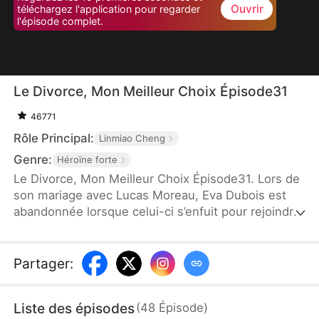
Ouvrir
téléchargez l'application pour regarder
l'épisode complet.
Le Divorce, Mon Meilleur Choix Épisode31
46771
Rôle Principal:
Linmiao Cheng
Genre:
Héroïne forte
Le Divorce, Mon Meilleur Choix Épisode31. Lors de
son mariage avec Lucas Moreau, Eva Dubois est
abandonnée lorsque celui-ci s’enfuit pour rejoindre
son premier amour, Rose Lemoine. Dévastée, Eva
décide de divorcer et de couper tout lien avec
Lucas. Lucas, rongé par les regrets, réalise trop
Partager
:
tard qu’il a perdu celle qui était à ses côtés, mais le
passé est irréversible.
Liste des épisodes
(
48
Épisode
)