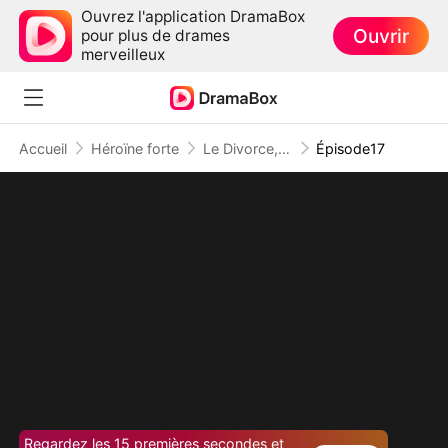
Ouvrez l'application DramaBox
Ouvrir
pour plus de drames
merveilleux
Accueil
Héroïne forte
Le Divorce, Mon Meilleur Choix
Épisode17
Regardez les 15 premières secondes et