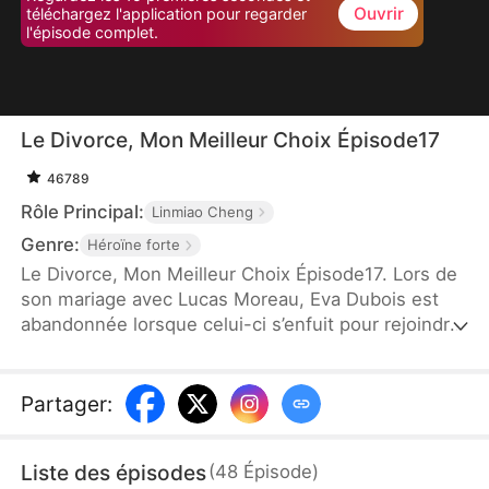
Ouvrir
téléchargez l'application pour regarder
l'épisode complet.
Le Divorce, Mon Meilleur Choix Épisode17
46789
Rôle Principal:
Linmiao Cheng
Genre:
Héroïne forte
Le Divorce, Mon Meilleur Choix Épisode17. Lors de
son mariage avec Lucas Moreau, Eva Dubois est
abandonnée lorsque celui-ci s’enfuit pour rejoindre
son premier amour, Rose Lemoine. Dévastée, Eva
décide de divorcer et de couper tout lien avec
Lucas. Lucas, rongé par les regrets, réalise trop
Partager
:
tard qu’il a perdu celle qui était à ses côtés, mais le
passé est irréversible.
Liste des épisodes
(
48
Épisode
)