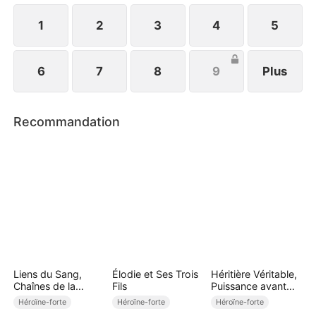
1
2
3
4
5
6
7
8
9
Plus
Recommandation
Liens du Sang,
Élodie et Ses Trois
Héritière Véritable,
Chaînes de la
Fils
Puissance avant
Cupidité (Doublé)
Amour
Héroïne-forte
Héroïne-forte
Héroïne-forte