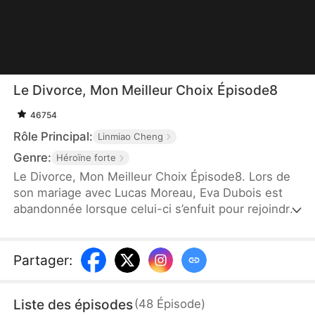
Le Divorce, Mon Meilleur Choix Épisode8
46754
Rôle Principal:
Linmiao Cheng
Genre:
Héroïne forte
Le Divorce, Mon Meilleur Choix Épisode8. Lors de
son mariage avec Lucas Moreau, Eva Dubois est
abandonnée lorsque celui-ci s’enfuit pour rejoindre
son premier amour, Rose Lemoine. Dévastée, Eva
décide de divorcer et de couper tout lien avec
Lucas. Lucas, rongé par les regrets, réalise trop
Partager
:
tard qu’il a perdu celle qui était à ses côtés, mais le
passé est irréversible.
Liste des épisodes
(
48
Épisode
)