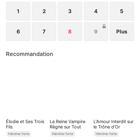
1
2
3
4
5
6
7
8
9
Plus
Recommandation
Élodie et Ses Trois
La Reine Vampire
L'Amour Interdit sur
Fils
Règne sur Tout
le Trône d'Or
Héroïne-forte
Héroïne-forte
Héroïne-forte