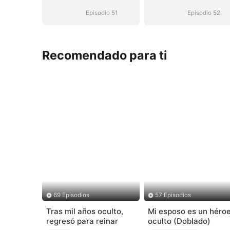
inalcanzable
inalcanzable
Episodio 51
Episodio 52
Recomendado para ti
69 Episodios
57 Episodios
Tras mil años oculto,
Mi esposo es un héro
regresó para reinar
oculto (Doblado)