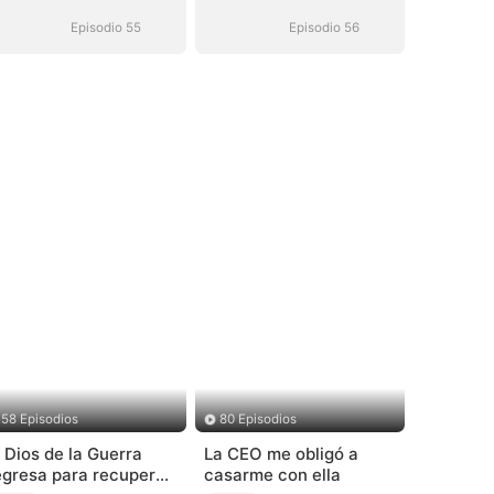
inalcanzable
inalcanzable
Episodio 55
Episodio 56
58 Episodios
80 Episodios
l Dios de la Guerra
La CEO me obligó a
egresa para recuperar
casarme con ella