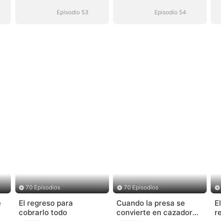
inalcanzable
inalcanzable
Episodio 53
Episodio 54
70 Episodios
70 Episodios
e
El regreso para
Cuando la presa se
E
cobrarlo todo
convierte en cazador
r