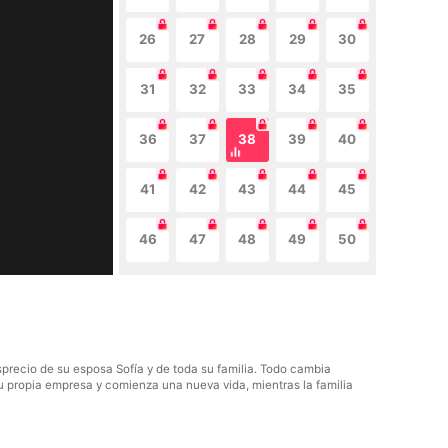
26
27
28
29
30
31
32
33
34
35
36
37
38
39
40
41
42
43
44
45
46
47
48
49
50
sprecio de su esposa Sofía y de toda su familia. Todo cambia
su propia empresa y comienza una nueva vida, mientras la familia