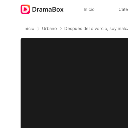
Inicio
Cate
Inicio
Urbano
Después del divorcio, soy inal