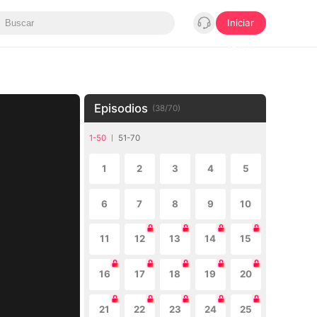
Iniciar
sesión
Episodios
(
38
/
70
)
1-50
51-70
1
2
3
4
5
6
7
8
9
10
11
12
13
14
15
16
17
18
19
20
21
22
23
24
25