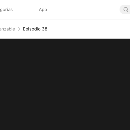
gorías
App
canzable
Episodio 38