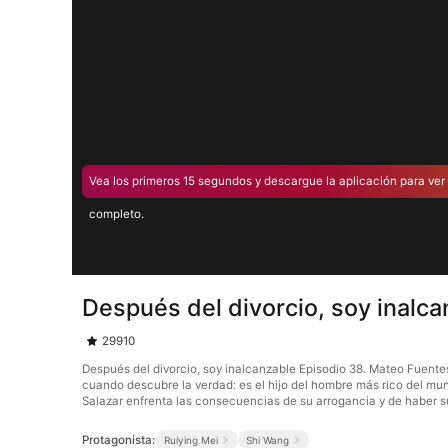
Vea los primeros 15 segundos y descargue la aplicación para ver 
completo.
Después del divorcio, soy inalc
29910
Después del divorcio, soy inalcanzable Episodio 38. Mateo Fuentes
cuando descubre la verdad: es el hijo del hombre más rico del mun
Salazar enfrenta las consecuencias de su arrogancia y de haber 
Protagonista:
Ruiying Mei
Shi Wang