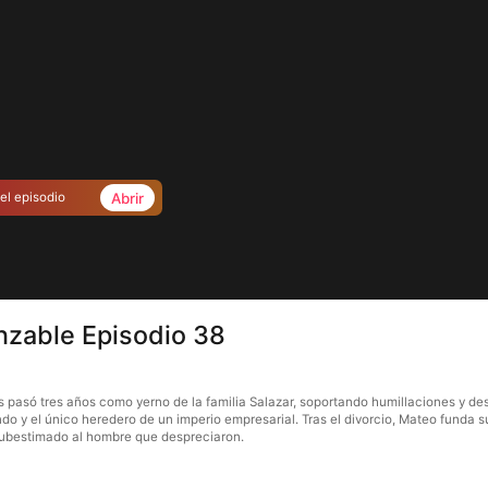
Abrir
el episodio
anzable Episodio 38
 pasó tres años como yerno de la familia Salazar, soportando humillaciones y de
do y el único heredero de un imperio empresarial. Tras el divorcio, Mateo funda 
subestimado al hombre que despreciaron.