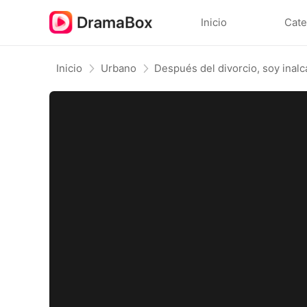
Inicio
Cate
Inicio
Urbano
Después del divorcio, soy inal