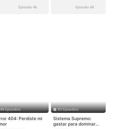
inalcanzable
inalcanzable
Episodio 48
Episodio 49
66 Episodios
101 Episodios
rror 404: Perdiste mi
Sistema Supremo:
mor
gastar para dominar