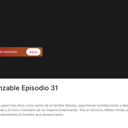
Abrir
el episodio
nzable Episodio 31
 pasó tres años como yerno de la familia Salazar, soportando humillaciones y des
do y el único heredero de un imperio empresarial. Tras el divorcio, Mateo funda 
subestimado al hombre que despreciaron.