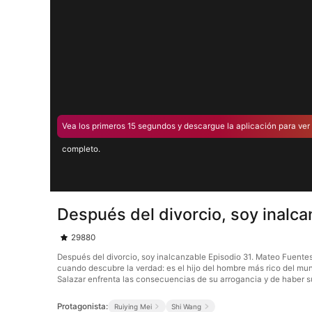
Vea los primeros 15 segundos y descargue la aplicación para ver 
completo.
Después del divorcio, soy inalca
29880
Después del divorcio, soy inalcanzable Episodio 31. Mateo Fuentes
cuando descubre la verdad: es el hijo del hombre más rico del mun
Salazar enfrenta las consecuencias de su arrogancia y de haber 
Protagonista:
Ruiying Mei
Shi Wang