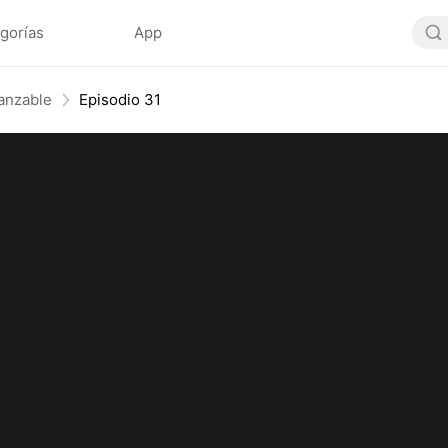
gorías
App
canzable
Episodio 31