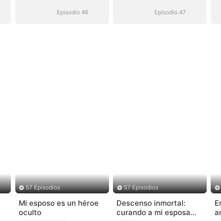
inalcanzable
inalcanzable
Episodio 46
Episodio 47
57 Episodios
57 Episodios
Mi esposo es un héroe
Descenso inmortal:
E
oculto
curando a mi esposa
a