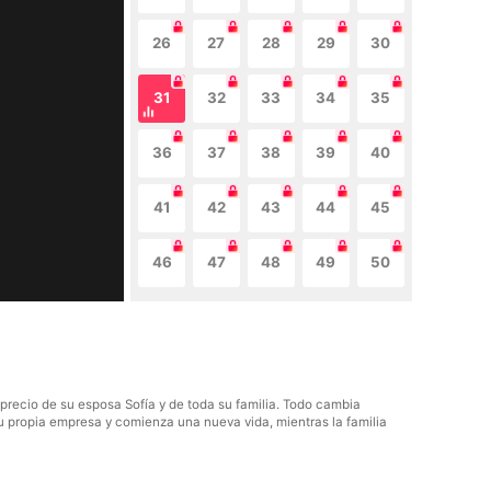
26
27
28
29
30
31
32
33
34
35
36
37
38
39
40
41
42
43
44
45
46
47
48
49
50
precio de su esposa Sofía y de toda su familia. Todo cambia
su propia empresa y comienza una nueva vida, mientras la familia