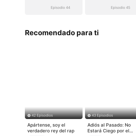
inalcanzable
inalcanzable
Episodio 44
Episodio 45
Recomendado para ti
42 Episodios
43 Episodios
Apártense, soy el
Adiós al Pasado: No
verdadero rey del rap
Estará Ciego por el