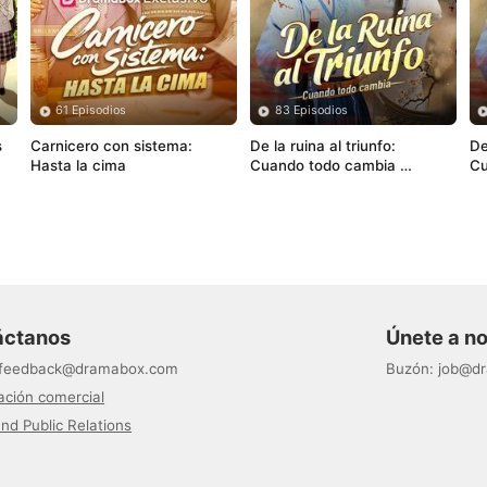
61 Episodios
83 Episodios
 
Carnicero con sistema: 
De la ruina al triunfo: 
De
Hasta la cima
Cuando todo cambia 
Cu
(Doblado)
áctanos
Únete a n
feedback@dramabox.com
Buzón
:
job@d
ción comercial
nd Public Relations