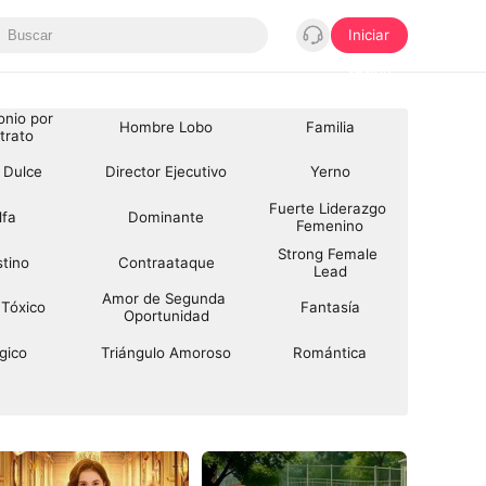
Iniciar
sesión
nio por 
Hombre Lobo
Familia
trato
 Dulce
Director Ejecutivo
Yerno
Fuerte Liderazgo 
lfa
Dominante
Femenino
Strong Female 
tino
Contraataque
Lead
Amor de Segunda 
Tóxico
Fantasía
Oportunidad
gico
Triángulo Amoroso
Romántica