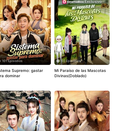
101 Episodios
50 Episodios
stema Supremo: gastar 
Mi Paraíso de las Mascotas 
ra dominar
Divinas(Doblado)