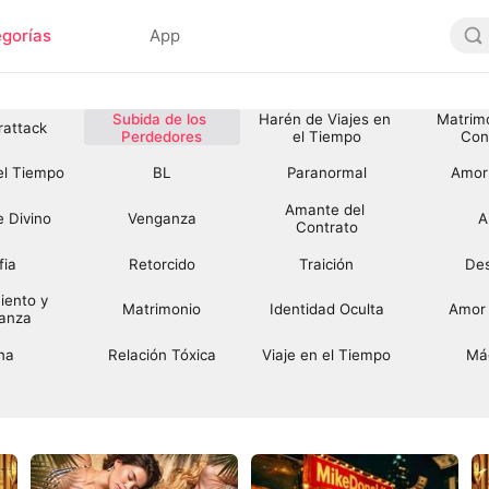
gorías
App
Subida de los 
Harén de Viajes en 
Matrimo
rattack
Perdedores
el Tiempo
Con
 el Tiempo
BL
Paranormal
Amor
Amante del 
 Divino
Venganza
A
Contrato
fia
Retorcido
Traición
Des
iento y 
Matrimonio
Identidad Oculta
Amor 
anza
na
Relación Tóxica
Viaje en el Tiempo
Má