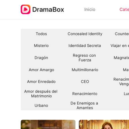
Inicio
Cate
Todos
Concealed Identity
Counte
Misterio
Identidad Secreta
Viajar en
Regreso con 
Dragón
Magnate
Fuerza
Amor Amargo
Multimillonario
Ma
Renacim
Amor Enredado
CEO
Veng
Amor después del 
Renacimiento
Lu
Matrimonio
De Enemigos a 
Urbano
Amantes