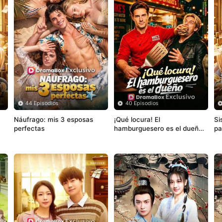
44 Episodios
40 Episodios
Náufrago: mis 3 esposas 
¡Qué locura! El 
Si
perfectas
hamburguesero es el dueño 
pa
(Doblado)