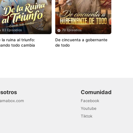
83 Episodios
70 Episodios
 la ruina al triunfo: 
De cincuenta a gobernante 
ando todo cambia
de todo
osotros
Comunidad
ramabox.com
Facebook
Youtube
Tiktok