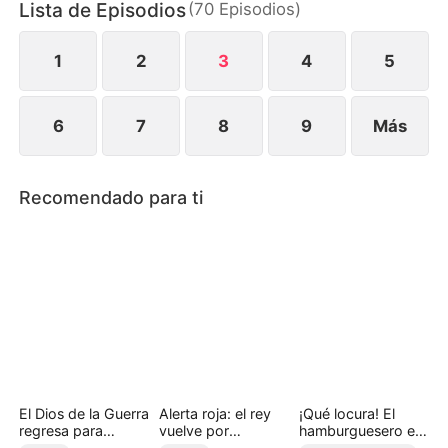
Lista de Episodios
(
70
Episodios
)
vida, mientras la familia Salazar enfrenta las
consecuencias de su arrogancia y de haber
subestimado al hombre que despreciaron.
1
2
3
4
5
6
7
8
9
Más
Recomendado para ti
El Dios de la Guerra
Alerta roja: el rey
¡Qué locura! El
regresa para
vuelve por
hamburguesero es
recuperar a su
venganza
el dueño