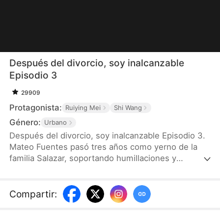
Después del divorcio, soy inalcanzable
Episodio 3
29909
Protagonista:
Ruiying Mei
Shi Wang
Género:
Urbano
Después del divorcio, soy inalcanzable Episodio 3.
Mateo Fuentes pasó tres años como yerno de la
familia Salazar, soportando humillaciones y
desprecio de su esposa Sofía y de toda su familia.
Todo cambia cuando descubre la verdad: es el hijo
del hombre más rico del mundo y el único heredero
Compartir
:
de un imperio empresarial. Tras el divorcio, Mateo
funda su propia empresa y comienza una nueva