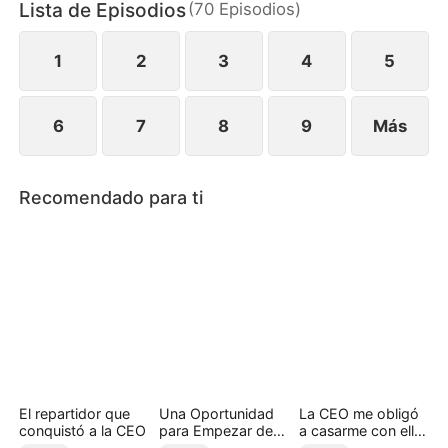
Lista de Episodios
(
70
Episodios
)
vida, mientras la familia Salazar enfrenta las
consecuencias de su arrogancia y de haber
subestimado al hombre que despreciaron.
1
2
3
4
5
6
7
8
9
Más
Recomendado para ti
El repartidor que
Una Oportunidad
La CEO me obligó
conquistó a la CEO
para Empezar de
a casarme con ella
Nuevo
(Doblado)