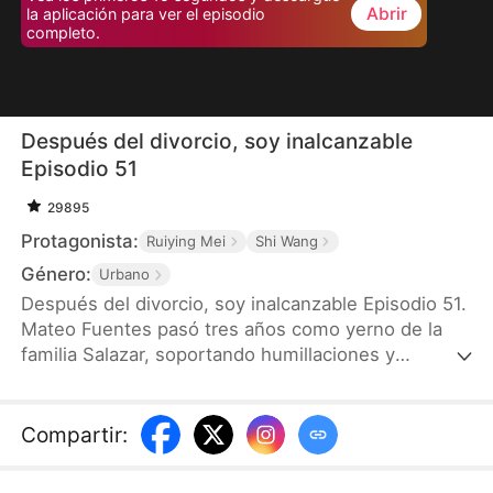
Abrir
la aplicación para ver el episodio
completo.
Después del divorcio, soy inalcanzable
Episodio 51
29895
Protagonista:
Ruiying Mei
Shi Wang
Género:
Urbano
Después del divorcio, soy inalcanzable Episodio 51.
Mateo Fuentes pasó tres años como yerno de la
familia Salazar, soportando humillaciones y
desprecio de su esposa Sofía y de toda su familia.
Todo cambia cuando descubre la verdad: es el hijo
del hombre más rico del mundo y el único heredero
Compartir
:
de un imperio empresarial. Tras el divorcio, Mateo
funda su propia empresa y comienza una nueva