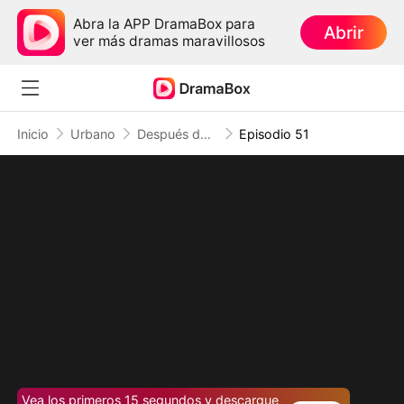
Abra la APP DramaBox para
Abrir
ver más dramas maravillosos
Inicio
Urbano
Después del divorcio, soy inalcanzable
Episodio 51
Vea los primeros 15 segundos y descargue