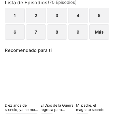
Lista de Episodios
(
70
Episodios
)
vida, mientras la familia Salazar enfrenta las
consecuencias de su arrogancia y de haber
subestimado al hombre que despreciaron.
1
2
3
4
5
6
7
8
9
Más
Recomendado para ti
Diez años de
El Dios de la Guerra
Mi padre, el
silencio, ya no me
regresa para
magnate secreto
callaré
recuperar a su