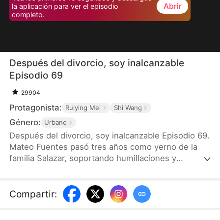
Abrir
la aplicación para ver el episodio
completo.
Después del divorcio, soy inalcanzable
Episodio 69
29904
Protagonista:
Ruiying Mei
Shi Wang
Género:
Urbano
Después del divorcio, soy inalcanzable Episodio 69.
Mateo Fuentes pasó tres años como yerno de la
familia Salazar, soportando humillaciones y
desprecio de su esposa Sofía y de toda su familia.
Todo cambia cuando descubre la verdad: es el hijo
del hombre más rico del mundo y el único heredero
Compartir
:
de un imperio empresarial. Tras el divorcio, Mateo
funda su propia empresa y comienza una nueva