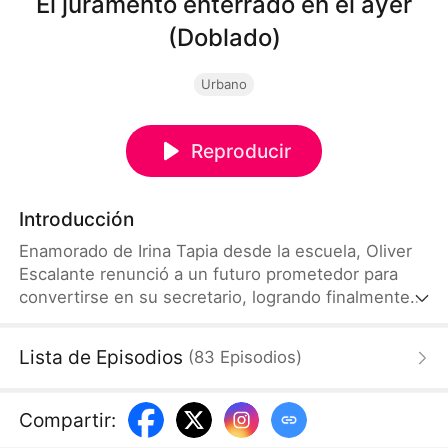
El juramento enterrado en el ayer
(Doblado)
Urbano
Reproducir
Introducción
Enamorado de Irina Tapia desde la escuela, Oliver
Escalante renunció a un futuro prometedor para
convertirse en su secretario, logrando finalmente
un lugar a su lado tras una noche juntos. Pero todo
cambia cuatro años después con el regreso de su
Lista de Episodios
(
83
Episodios
)
primer amor, Alex Peña. Con el corazón
destrozado, Oliver decide marcharse para construir
una vida propia… mientras el eco del
Compartir
:
arrepentimiento comienza a despertar en el