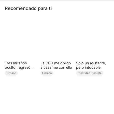
corazón de Irina.
Recomendado para ti
Tras mil años
La CEO me obligó
Solo un asistente,
oculto, regresó
a casarme con ella
pero intocable
para reinar
Urbano
Urbano
Identidad-Secreta