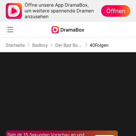
Öffne unsere App DramaBox,
Öffnen
um weitere spannende Dramen
anzusehen
Startseite
Badboy
Der Bad Boy, der mein Herz entflammte
40Folgen
Sieh dir 15 Sekunden Vorschau an und