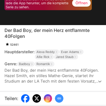
Öffnen
lade die App herunter, um die komplette
Serie zu sehen.
Der Bad Boy, der mein Herz entflammte
40Folgen
52461
Hauptdarsteller:
Alexa Reddy
Evan Adams
Allie Rick
Jared Staub
Genre:
Badboy
Romantik
Der Bad Boy, der mein Herz entflammte 40Folgen.
Hazel Smith, ein stilles Mathe-Genie, startet ihr
Studium an der LA Tech mit dem festen Vorsatz,
alles nach Plan zu schaffen. Doch als sie
versehentlich die Luxusuhr von Zach Lloyd zerstört
– dem berüchtigten Bad Boy der Uni und
Teilen
:
Milliardärserbe –, bringt sie ihn in ein Chaos. Nun