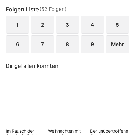
muss sie wählen: Zeit mit ihm zu verbringen oder
Folgen Liste
(
52
Folgen
)
ihre Schulden.
1
2
3
4
5
6
7
8
9
Mehr
Dir gefallen könnten
Im Rausch der
Weihnachten mit
Der unübertroffene