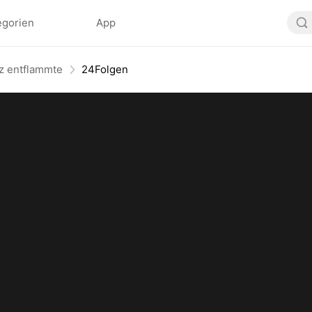
egorien
App
z entflammte
24Folgen