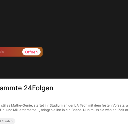
Öffnen
die
flammte 24Folgen
tilles Mathe-Genie, startet ihr Studium an der LA Tech mit dem festen Vorsatz, a
i und Milliardärserbe –, bringt sie ihn in ein Chaos. Nun muss sie wählen: Zeit m
d Staub