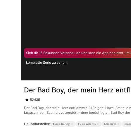
Sieh dir 15 Sekunden Vorschau an und lade die App herunter, um 
komplette Serie zu sehen.
Der Bad Boy, der mein Herz ent
52435
Der Bad Boy, der mein Herz entflammte 24Folgen. Hazel Smith, ein s
Luxusuhr von Zach Lloyd zerstört – dem berüchtigten Bad Boy der Un
Hauptdarsteller:
Alexa Reddy
Evan Adams
Allie Rick
Jare