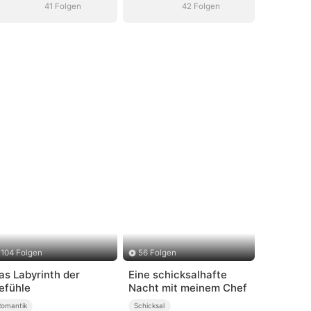
41 Folgen
42 Folgen
104 Folgen
56 Folgen
as Labyrinth der
Eine schicksalhafte
efühle
Nacht mit meinem Chef
Romantik
Schicksal