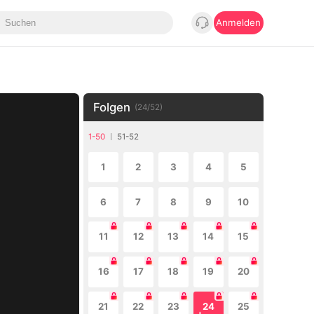
Anmelden
Folgen
(
24
/
52
)
1-50
51-52
1
2
3
4
5
6
7
8
9
10
11
12
13
14
15
16
17
18
19
20
21
22
23
24
25