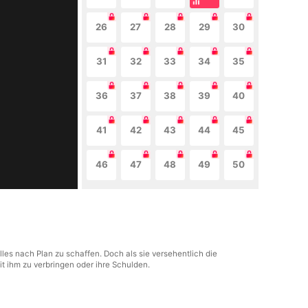
26
27
28
29
30
31
32
33
34
35
36
37
38
39
40
41
42
43
44
45
46
47
48
49
50
lles nach Plan zu schaffen. Doch als sie versehentlich die
it ihm zu verbringen oder ihre Schulden.