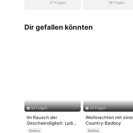
37 Folgen
38 Folgen
Dir gefallen könnten
58 Folgen
52 Folgen
Im Rausch der
Weihnachten mit ein
Geschwindigkeit: Lydias
Country-Badboy
wilder 18. Geburtstag
Badboy
Badboy