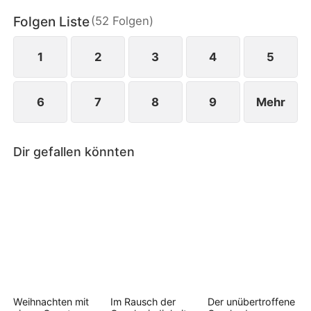
muss sie wählen: Zeit mit ihm zu verbringen oder
Folgen Liste
(
52
Folgen
)
ihre Schulden.
1
2
3
4
5
6
7
8
9
Mehr
Dir gefallen könnten
Weihnachten mit
Im Rausch der
Der unübertroffene