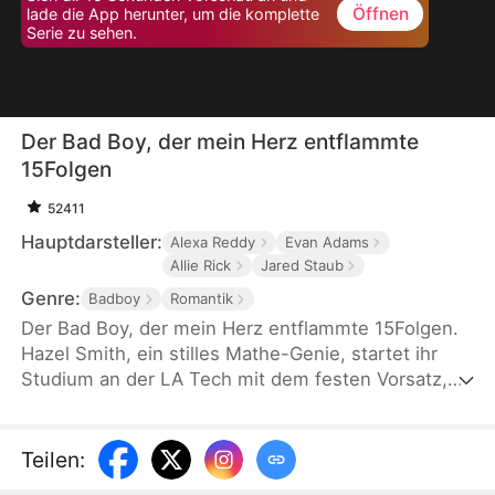
Öffnen
lade die App herunter, um die komplette
Serie zu sehen.
Der Bad Boy, der mein Herz entflammte
15Folgen
52411
Hauptdarsteller:
Alexa Reddy
Evan Adams
Allie Rick
Jared Staub
Genre:
Badboy
Romantik
Der Bad Boy, der mein Herz entflammte 15Folgen.
Hazel Smith, ein stilles Mathe-Genie, startet ihr
Studium an der LA Tech mit dem festen Vorsatz,
alles nach Plan zu schaffen. Doch als sie
versehentlich die Luxusuhr von Zach Lloyd zerstört
– dem berüchtigten Bad Boy der Uni und
Teilen
:
Milliardärserbe –, bringt sie ihn in ein Chaos. Nun