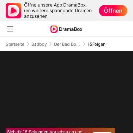
Öffne unsere App DramaBox,
Öffnen
um weitere spannende Dramen
anzusehen
Startseite
Badboy
Der Bad Boy, der mein Herz entflammte
15Folgen
Sieh dir 15 Sekunden Vorschau an und