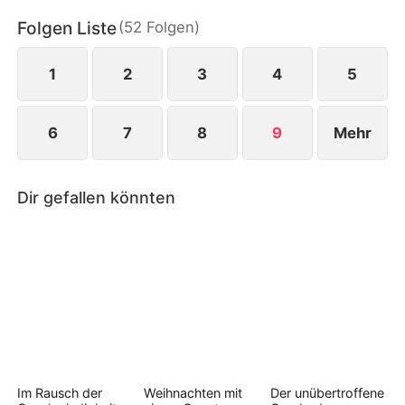
muss sie wählen: Zeit mit ihm zu verbringen oder
Folgen Liste
(
52
Folgen
)
ihre Schulden.
1
2
3
4
5
6
7
8
9
Mehr
Dir gefallen könnten
Im Rausch der
Weihnachten mit
Der unübertroffene