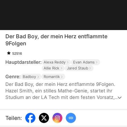
Der Bad Boy, der mein Herz entflammte
9Folgen
52516
Hauptdarsteller:
Alexa Reddy
Evan Adams
Allie Rick
Jared Staub
Genre:
Badboy
Romantik
Der Bad Boy, der mein Herz entflammte 9Folgen.
Hazel Smith, ein stilles Mathe-Genie, startet ihr
Studium an der LA Tech mit dem festen Vorsatz,
alles nach Plan zu schaffen. Doch als sie
versehentlich die Luxusuhr von Zach Lloyd zerstört
– dem berüchtigten Bad Boy der Uni und
Teilen
:
Milliardärserbe –, bringt sie ihn in ein Chaos. Nun