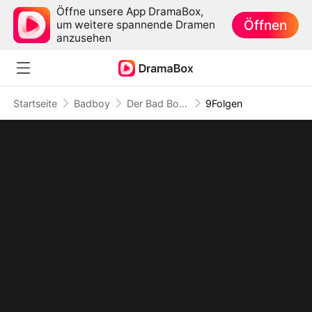
Öffne unsere App DramaBox,
Öffnen
um weitere spannende Dramen
anzusehen
Startseite
Badboy
Der Bad Boy, der mein Herz entflammte
9Folgen