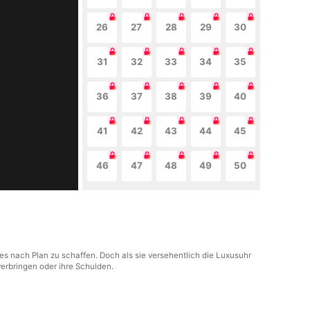
26
27
28
29
30
31
32
33
34
35
36
37
38
39
40
41
42
43
44
45
46
47
48
49
50
les nach Plan zu schaffen. Doch als sie versehentlich die Luxusuhr
verbringen oder ihre Schulden.