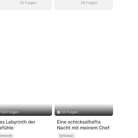
25 Folgen
26 Folgen
104 Folgen
56 Folgen
as Labyrinth der
Eine schicksalhafte
efühle
Nacht mit meinem Chef
Romantik
Schicksal