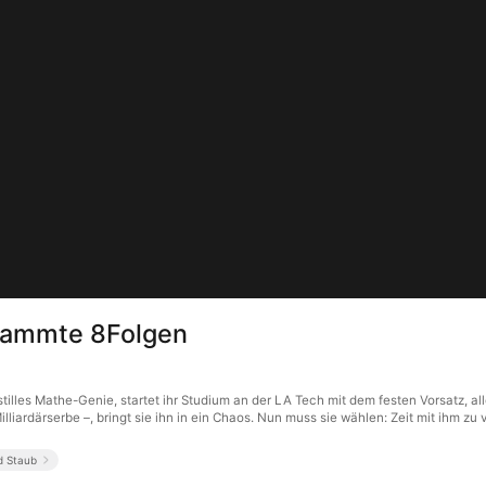
flammte 8Folgen
tilles Mathe-Genie, startet ihr Studium an der LA Tech mit dem festen Vorsatz, al
liardärserbe –, bringt sie ihn in ein Chaos. Nun muss sie wählen: Zeit mit ihm zu 
d Staub