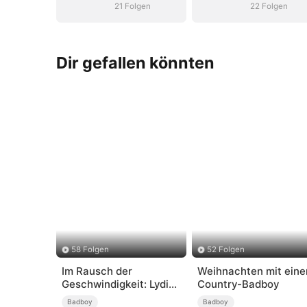
21 Folgen
22 Folgen
Dir gefallen könnten
58 Folgen
52 Folgen
Im Rausch der
Weihnachten mit ein
Geschwindigkeit: Lydias
Country-Badboy
wilder 18. Geburtstag
Badboy
Badboy