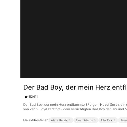
Der Bad Boy, der mein Herz ent
52411
Der Bad Boy, der mein Herz entflammte 8Folgen. Hazel Smith, ein s
von Zach Lloyd zerstört – dem berüchtigten Bad Boy der Uni und Mil
Hauptdarsteller:
Alexa Reddy
Evan Adams
Allie Rick
Jare