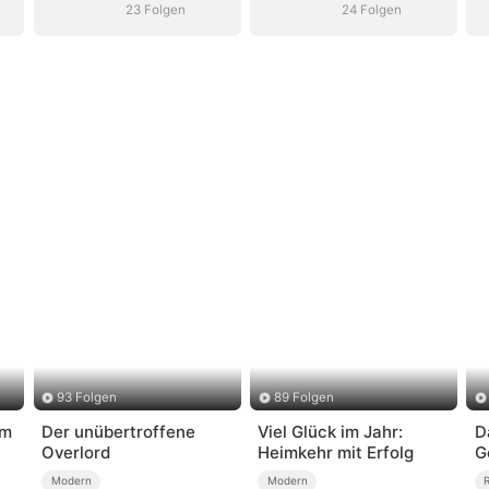
23 Folgen
24 Folgen
93 Folgen
89 Folgen
em
Der unübertroffene
Viel Glück im Jahr:
D
Overlord
Heimkehr mit Erfolg
G
Modern
Modern