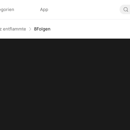
egorien
App
z entflammte
8Folgen