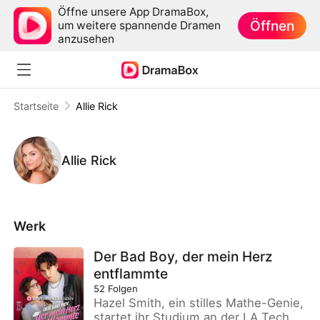
Öffne unsere App DramaBox,
Öffnen
um weitere spannende Dramen
anzusehen
Startseite
Allie Rick
Allie Rick
Werk
Der Bad Boy, der mein Herz
entflammte
52
Folgen
Hazel Smith, ein stilles Mathe-Genie,
startet ihr Studium an der LA Tech