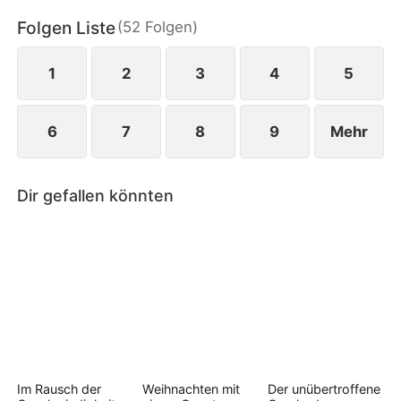
muss sie wählen: Zeit mit ihm zu verbringen oder
Folgen Liste
(
52
Folgen
)
ihre Schulden.
1
2
3
4
5
6
7
8
9
Mehr
Dir gefallen könnten
Im Rausch der
Weihnachten mit
Der unübertroffene