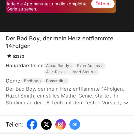
Öffnen
lade die App herunter, um die komplette
Serie zu sehen.
Der Bad Boy, der mein Herz entflammte
14Folgen
52333
Hauptdarsteller:
Alexa Reddy
Evan Adams
Allie Rick
Jared Staub
Genre:
Badboy
Romantik
Der Bad Boy, der mein Herz entflammte 14Folgen.
Hazel Smith, ein stilles Mathe-Genie, startet ihr
Studium an der LA Tech mit dem festen Vorsatz,
alles nach Plan zu schaffen. Doch als sie
versehentlich die Luxusuhr von Zach Lloyd zerstört
– dem berüchtigten Bad Boy der Uni und
Teilen
:
Milliardärserbe –, bringt sie ihn in ein Chaos. Nun