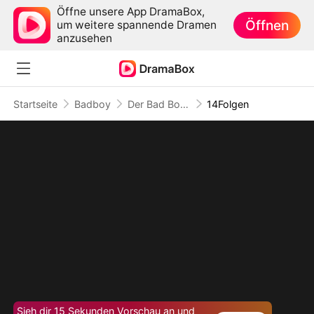
Öffne unsere App DramaBox,
Öffnen
um weitere spannende Dramen
anzusehen
Startseite
Badboy
Der Bad Boy, der mein Herz entflammte
14Folgen
Sieh dir 15 Sekunden Vorschau an und