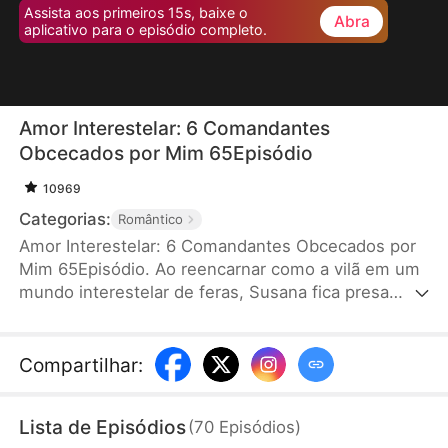
Assista aos primeiros 15s, baixe o
Abra
aplicativo para o episódio completo.
Amor Interestelar: 6 Comandantes
Obcecados por Mim 65Episódio
10969
Categorias:
Romântico
Amor Interestelar: 6 Comandantes Obcecados por
Mim 65Episódio. Ao reencarnar como a vilã em um
mundo interestelar de feras, Susana fica presa
num sistema de jogo otome. Para sobreviver,
precisa conquistar seis comandantes que a
desprezam. Ela só quer juntar pontos, mas o Lobo
Compartilhar
:
Prateado perde a cabeça, o Alce enlouquece por
ela, a Águia dourada é durona por fora, o Lince vive
Lista de Episódios
(
70
Episódios
)
agarrado nela, o Polvo se rende a ela, e o Pirata