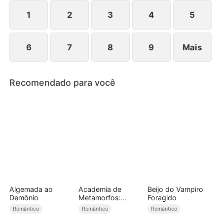
não a larga. Os seis que a odiavam agora a cercam
na porta: "Susana, nos conquistou e quer fugir? E
1
2
3
4
5
nós?"
6
7
8
9
Mais
Recomendado para você
Algemada ao
Academia de
Beijo do Vampiro
Demônio
Metamorfos:
Foragido
Domando Três
Romântico
Romântico
Romântico
Companheiros