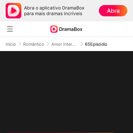
Abra o aplicativo DramaBox
Abra
para mais dramas incríveis
Início
Romântico
Amor Interestelar: 6 Comandantes Obcecados por Mim
65Episódio