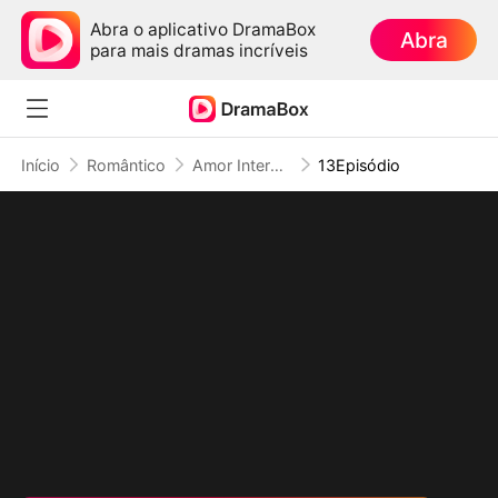
Abra o aplicativo DramaBox
Abra
para mais dramas incríveis
Início
Romântico
Amor Interestelar: 6 Comandantes Obcecados por Mim
13Episódio