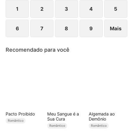
não a larga. Os seis que a odiavam agora a cercam
na porta: "Susana, nos conquistou e quer fugir? E
1
2
3
4
5
nós?"
6
7
8
9
Mais
Recomendado para você
Pacto Proibido
Meu Sangue é a
Algemada ao
Sua Cura
Demônio
Romântico
Romântico
Romântico