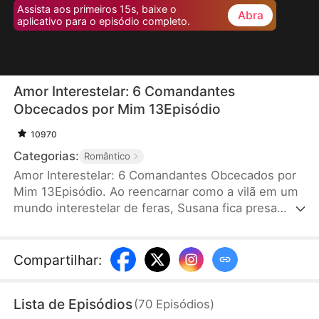
Assista aos primeiros 15s, baixe o
Abra
aplicativo para o episódio completo.
Amor Interestelar: 6 Comandantes
Obcecados por Mim 13Episódio
10970
Categorias:
Romântico
Amor Interestelar: 6 Comandantes Obcecados por
Mim 13Episódio. Ao reencarnar como a vilã em um
mundo interestelar de feras, Susana fica presa
num sistema de jogo otome. Para sobreviver,
precisa conquistar seis comandantes que a
desprezam. Ela só quer juntar pontos, mas o Lobo
Compartilhar
:
Prateado perde a cabeça, o Alce enlouquece por
ela, a Águia dourada é durona por fora, o Lince vive
Lista de Episódios
(
70
Episódios
)
agarrado nela, o Polvo se rende a ela, e o Pirata